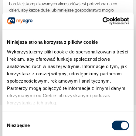
bardziej skomplikowanych akcesoriów jest potrzebna na co
dzień, aby każde duże lub mniejsze gospodarstwo mogło
funkcjonować. W naszym sklepie znajdziecie Państwo wiele z
nich. Zachęcamy do przejrzenia naszej oferty.
Niniejsza strona korzysta z plików cookie
Wykorzystujemy pliki cookie do spersonalizowania treści
Brak dostępnych produktów.
i reklam, aby oferować funkcje społecznościowe i
Bądźcie czujni! W tym miejscu zostanie wyświetlonych więcej
analizować ruch w naszej witrynie. Informacje o tym, jak
produktów w miarę ich dodawania.
korzystasz z naszej witryny, udostępniamy partnerom
społecznościowym, reklamowym i analitycznym.
Partnerzy mogą połączyć te informacje z innymi danymi
otrzymanymi od Ciebie lub uzyskanymi podczas
korzystania z ich usług.
Wybór
Niezbędne
zgody
Strefa klienta