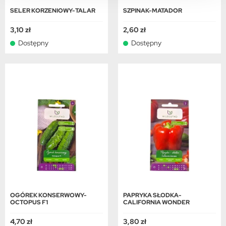
SELER KORZENIOWY-TALAR
SZPINAK-MATADOR
3,10 zł
2,60 zł
Dostępny
Dostępny
OGÓREK KONSERWOWY-
PAPRYKA SŁODKA-
OCTOPUS F1
CALIFORNIA WONDER
4,70 zł
3,80 zł