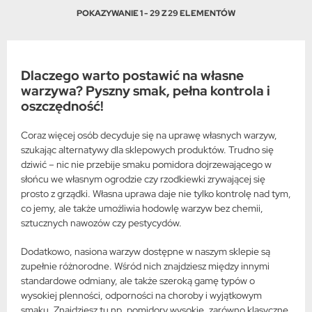
POKAZYWANIE 1 - 29 Z 29 ELEMENTÓW
Dlaczego warto postawić na własne
warzywa? Pyszny smak, pełna kontrola i
oszczędność!
Coraz więcej osób decyduje się na uprawę własnych warzyw,
szukając alternatywy dla sklepowych produktów. Trudno się
dziwić – nic nie przebije smaku pomidora dojrzewającego w
słońcu we własnym ogrodzie czy rzodkiewki zrywającej się
prosto z grządki. Własna uprawa daje nie tylko kontrolę nad tym,
co jemy, ale także umożliwia hodowlę warzyw bez chemii,
sztucznych nawozów czy pestycydów.
Dodatkowo, nasiona warzyw dostępne w naszym sklepie są
zupełnie różnorodne. Wśród nich znajdziesz między innymi
standardowe odmiany, ale także szeroką gamę typów o
wysokiej plenności, odporności na choroby i wyjątkowym
smaku. Znajdziesz tu np. pomidory wysokie, zarówno klasyczne