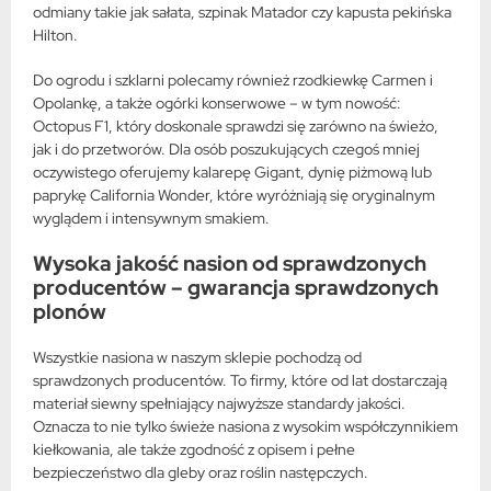
odmiany takie jak sałata, szpinak Matador czy kapusta pekińska
Hilton.
Do ogrodu i szklarni polecamy również rzodkiewkę Carmen i
Opolankę, a także ogórki konserwowe – w tym nowość:
Octopus F1, który doskonale sprawdzi się zarówno na świeżo,
jak i do przetworów. Dla osób poszukujących czegoś mniej
oczywistego oferujemy kalarepę Gigant, dynię piżmową lub
paprykę California Wonder, które wyróżniają się oryginalnym
wyglądem i intensywnym smakiem.
Wysoka jakość nasion od sprawdzonych
producentów – gwarancja sprawdzonych
plonów
Wszystkie nasiona w naszym sklepie pochodzą od
sprawdzonych producentów. To firmy, które od lat dostarczają
materiał siewny spełniający najwyższe standardy jakości.
Oznacza to nie tylko świeże nasiona z wysokim współczynnikiem
kiełkowania, ale także zgodność z opisem i pełne
bezpieczeństwo dla gleby oraz roślin następczych.