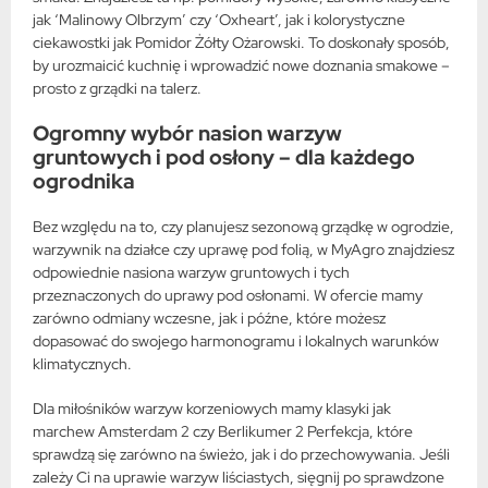
jak ‘Malinowy Olbrzym’ czy ‘Oxheart’, jak i kolorystyczne
ciekawostki jak Pomidor Żółty Ożarowski. To doskonały sposób,
by urozmaicić kuchnię i wprowadzić nowe doznania smakowe –
prosto z grządki na talerz.
Ogromny wybór nasion warzyw
gruntowych i pod osłony – dla każdego
ogrodnika
Bez względu na to, czy planujesz sezonową grządkę w ogrodzie,
warzywnik na działce czy uprawę pod folią, w MyAgro znajdziesz
odpowiednie nasiona warzyw gruntowych i tych
przeznaczonych do uprawy pod osłonami. W ofercie mamy
zarówno odmiany wczesne, jak i późne, które możesz
dopasować do swojego harmonogramu i lokalnych warunków
klimatycznych.
Dla miłośników warzyw korzeniowych mamy klasyki jak
marchew Amsterdam 2 czy Berlikumer 2 Perfekcja, które
sprawdzą się zarówno na świeżo, jak i do przechowywania. Jeśli
zależy Ci na uprawie warzyw liściastych, sięgnij po sprawdzone