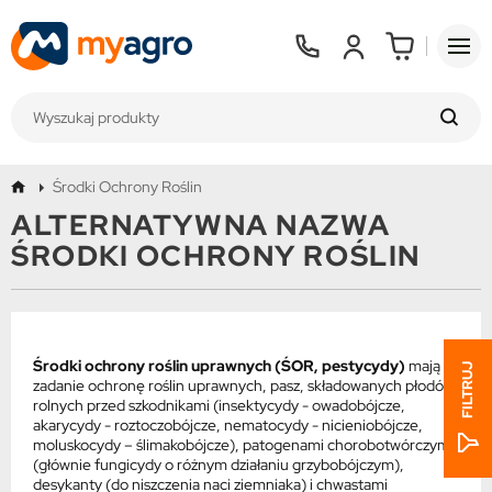
Środki Ochrony Roślin
ALTERNATYWNA NAZWA
ŚRODKI OCHRONY ROŚLIN
Środki ochrony roślin uprawnych (ŚOR, pestycydy)
mają za
FILTRUJ
zadanie
ochronę roślin uprawnych, pasz, składowanych płodów
rolnych przed szkodnikami (insektycydy - owadobójcze,
akarycydy - roztoczobójcze, nematocydy - nicieniobójcze,
moluskocydy – ślimakobójcze), patogenami chorobotwórczymi
(głównie fungicydy o różnym działaniu grzybobójczym),
desykanty (do niszczenia naci ziemniaka) i chwastami