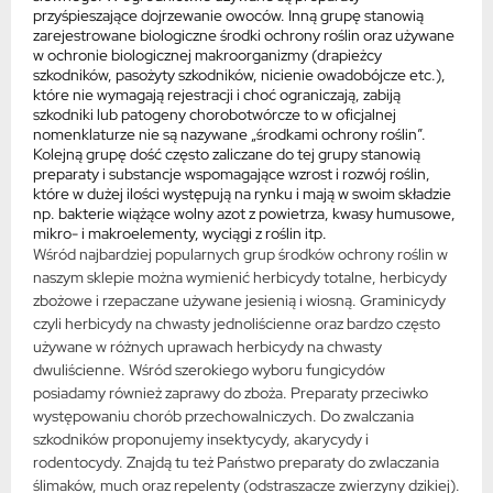
przyśpieszające dojrzewanie owoców. Inną grupę stanowią
zarejestrowane biologiczne środki ochrony roślin oraz używane
w ochronie biologicznej makroorganizmy (drapieżcy
szkodników, pasożyty szkodników, nicienie owadobójcze etc.),
które nie wymagają rejestracji i choć ograniczają, zabiją
szkodniki lub patogeny chorobotwórcze to w oficjalnej
nomenklaturze nie są nazywane „środkami ochrony roślin”.
Kolejną grupę dość często zaliczane do tej grupy stanowią
preparaty i substancje wspomagające wzrost i rozwój roślin,
które w dużej ilości występują na rynku i mają w swoim składzie
np. bakterie wiążące wolny azot z powietrza, kwasy humusowe,
mikro- i makroelementy, wyciągi z roślin itp.
Wśród najbardziej popularnych grup środków ochrony roślin w
naszym sklepie można wymienić herbicydy totalne, herbicydy
zbożowe i rzepaczane używane jesienią i wiosną. Graminicydy
czyli herbicydy na chwasty jednoliścienne oraz bardzo często
używane w różnych uprawach herbicydy na chwasty
dwuliścienne. Wśród szerokiego wyboru fungicydów
posiadamy również zaprawy do zboża. Preparaty przeciwko
występowaniu chorób przechowalniczych. Do zwalczania
szkodników proponujemy insektycydy, akarycydy i
rodentocydy. Znajdą tu też Państwo preparaty do zwlaczania
ślimaków, much oraz repelenty (odstraszacze zwierzyny dzikiej).