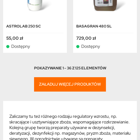
ASTROLAB 250 SC
BASAGRAN 480 SL
55,00 zł
729,00 zł
Dostępny
Dostępny
POKAZYWANIE 1 - 36 Z 125 ELEMENTÓW
ZAŁADUJ WIĘCEJ PRODUKTÓW
Zaliczamy tu też różnego rodzaju regulatory wzrostu, np.
skracające i usztywniające zboża, wspomagające rozkrzewianie.
Kolejną grupę tworzą preparaty używane w dezynsekcji,
deratyzacji, dezynfekcji np. magazynów, pryzm zboża, materiału
siewnego. W ogrodnictwie używane są preparaty