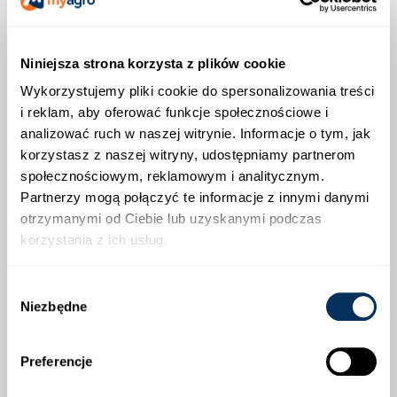
Niniejsza strona korzysta z plików cookie
Wykorzystujemy pliki cookie do spersonalizowania treści
i reklam, aby oferować funkcje społecznościowe i
analizować ruch w naszej witrynie. Informacje o tym, jak
korzystasz z naszej witryny, udostępniamy partnerom
MIEDZIAN 50 WP
MOSPILAN 20 SP
społecznościowym, reklamowym i analitycznym.
Partnerzy mogą połączyć te informacje z innymi danymi
15,00 zł
21,00 zł
otrzymanymi od Ciebie lub uzyskanymi podczas
Dostępny
Dostępny
korzystania z ich usług.
Wybór
Niezbędne
zgody
Preferencje