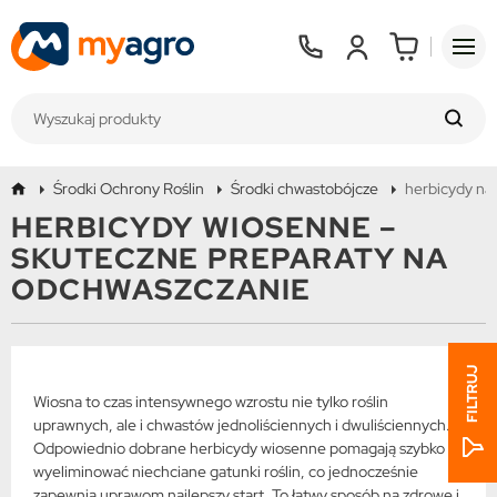
Środki Ochrony Roślin
Środki chwastobójcze
herbicydy na
HERBICYDY WIOSENNE –
SKUTECZNE PREPARATY NA
ODCHWASZCZANIE
FILTRUJ
Wiosna to czas intensywnego wzrostu nie tylko roślin
uprawnych, ale i chwastów jednoliściennych i dwuliściennych.
Odpowiednio dobrane herbicydy wiosenne pomagają szybko
wyeliminować niechciane gatunki roślin, co jednocześnie
zapewnia uprawom najlepszy start. To łatwy sposób na zdrowe i