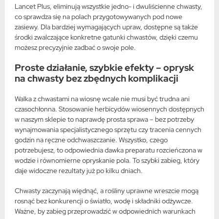
Lancet Plus, eliminują wszystkie jedno- i dwuliścienne chwasty,
co sprawdza się na polach przygotowywanych pod nowe
zasiewy. Dla bardziej wymagających upraw, dostępne są także
środki zwalczające konkretne gatunki chwastów, dzięki czemu
możesz precyzyjnie zadbać o swoje pole.
Proste działanie, szybkie efekty – oprysk
na chwasty bez zbędnych komplikacji
Walka z chwastami na wiosnę wcale nie musi być trudna ani
czasochłonna. Stosowanie herbicydów wiosennych dostępnych
w naszym sklepie to naprawdę prosta sprawa – bez potrzeby
wynajmowania specjalistycznego sprzętu czy tracenia cennych
godzin na ręczne odchwaszczanie. Wszystko, czego
potrzebujesz, to odpowiednia dawka preparatu rozcieńczona w
wodzie i równomierne opryskanie pola. To szybki zabieg, który
daje widoczne rezultaty już po kilku dniach.
Chwasty zaczynają więdnąć, a rośliny uprawne wreszcie mogą
rosnąć bez konkurencji o światło, wodę i składniki odżywcze.
Ważne, by zabieg przeprowadzić w odpowiednich warunkach