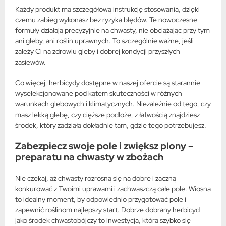
Każdy produkt ma szczegółową instrukcję stosowania, dzięki
czemu zabieg wykonasz bez ryzyka błędów. Te nowoczesne
formuły działają precyzyjnie na chwasty, nie obciążając przy tym
ani gleby, ani roślin uprawnych. To szczególnie ważne, jeśli
zależy Ci na zdrowiu gleby i dobrej kondycji przyszłych
zasiewów.
Co więcej, herbicydy dostępne w naszej ofercie są starannie
wyselekcjonowane pod kątem skuteczności w różnych
warunkach glebowych i klimatycznych. Niezależnie od tego, czy
masz lekką glebę, czy cięższe podłoże, z łatwością znajdziesz
środek, który zadziała dokładnie tam, gdzie tego potrzebujesz.
Zabezpiecz swoje pole i zwiększ plony –
preparatu na chwasty w zbożach
Nie czekaj, aż chwasty rozrosną się na dobre i zaczną
konkurować z Twoimi uprawami i zachwaszczą całe pole. Wiosna
to idealny moment, by odpowiednio przygotować pole i
zapewnić roślinom najlepszy start. Dobrze dobrany herbicyd
jako środek chwastobójczy to inwestycja, która szybko się