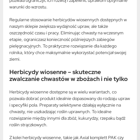
pozwala ograniczyć ich rozwój i zapewnić uprawom optymalne
warunki do wzrostu.
Regularne stosowanie herbicydów wiosennych dostępnych w
naszym sklepie zwiększa wydajność upraw, ale także
oszczędność czasu i pracy. Eliminując chwasty na wczesnym
etapie, ograniczasz konieczność późniejszych zabiegów
pielęgnacyjnych. To praktyczne rozwiązanie dla każdego
rolnika, który chce maksymalnie wykorzystać potencjał swojej
ziemi.
Herbicydy wiosenne – skuteczne
zwalczanie chwastów w zbożach i nie tylko
Herbicydy wiosenne dostępne są w wielu wariantach, co
pozwala dobrać produkt idealnie dopasowany do rodzaju upraw
i specyfiki pola. Preparaty selektywne działają wyłącznie na
chwasty, nie uszkadzając roślin uprawnych. To idealne
rozwiązanie między innymi dla zbóż, kukurydzy, rzepaku bądź
roślin strączkowych.
Z kolei herbicydy wiosenne, takie jak Axial komplett PAK czy