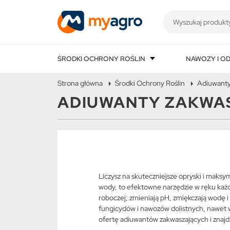
ŚRODKI OCHRONY ROŚLIN
NAWOZY I O
Strona główna
Środki Ochrony Roślin
Adiuwant
ADIUWANTY ZAKWA
Liczysz na skuteczniejsze opryski i maks
wody, to efektowne narzędzie w ręku każde
roboczej; zmieniają pH, zmiękczają wodę i
fungicydów i nawozów dolistnych, nawet w
ofertę adiuwantów zakwaszających i znajd