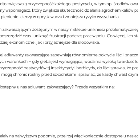
nadto zwiększają przyczepność każdego pestycydu, w tym np. środków owa
linny wspomagacz, który zwiększa skuteczność działania agrochemikaliów p
ienienie cieczy w opryskiwaczu i zmniejsza ryzyko wysychania.
om zakwaszającym dostępnym w naszym sklepie unikniesz problematycznego
aoszczędzić czas i uniknąć frustracji podczas prac w polu. Co więcej, ich 
ziej ekonomiczne, jak i przyjaźniejsze dla środowiska.
ej adiuwanty zakwaszające zapewniają równomierne pokrycie liści i znaczn
nych warunkach – gdy gleba jest wymagająca, woda ma wysoką twardość 
czepność pestycydów tj.insektycydy i herbicydy, do liści sprawia, że prod
ty mogą chronić rośliny przed szkodnikami i sprawiać, że każdy chwast czym
c dostępny u nas adiuwant zakwaszający? Przede wszystkim na:
ziałały na najwyższym poziomie, przejrzyj więc koniecznie dostępne u nas 