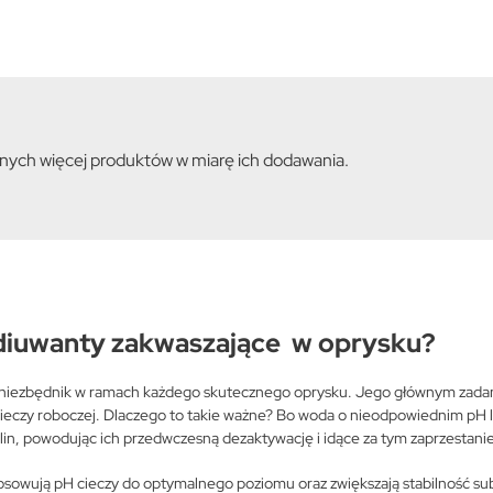
onych więcej produktów w miarę ich dodawania.
adiuwanty zakwaszające w oprysku?
niezbędnik w ramach każdego skutecznego oprysku. Jego głównym zadani
ieczy roboczej. Dlaczego to takie ważne? Bo woda o nieodpowiednim pH 
in, powodując ich przedwczesną dezaktywację i idące za tym zaprzestanie
osowują pH cieczy do optymalnego poziomu oraz zwiększają stabilność sub