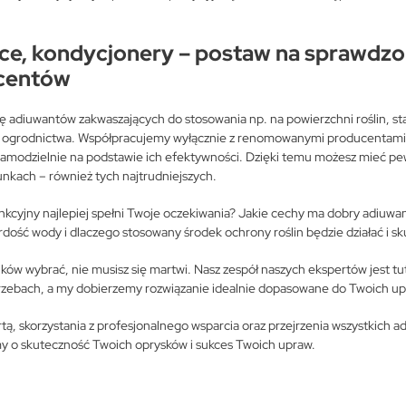
ce, kondycjonery – postaw na sprawdzo
centów
tę adiuwantów zakwaszających do stosowania np. na powierzchni roślin, s
tów ogrodnictwa. Współpracujemy wyłącznie z renomowanymi producentami,
amodzielnie na podstawie ich efektywności. Dzięki temu możesz mieć pe
unkach – również tych najtrudniejszych.
nkcyjny najlepiej spełni Twoje oczekiwania? Jakie cechy ma dobry adiuwan
ość wody i dlaczego stosowany środek ochrony roślin będzie działać i sku
fików wybrać, nie musisz się martwi. Nasz zespół naszych ekspertów jest tu
rzebach, a my dobierzemy rozwiązanie idealnie dopasowane do Twoich up
tą, skorzystania z profesjonalnego wsparcia oraz przejrzenia wszystkich 
o skuteczność Twoich oprysków i sukces Twoich upraw.