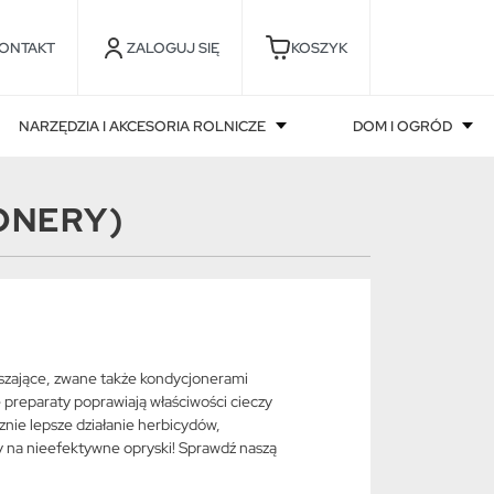
ONTAKT
ZALOGUJ SIĘ
KOSZYK
NARZĘDZIA I AKCESORIA ROLNICZE
DOM I OGRÓD
ONERY)
aszające, zwane także kondycjonerami
e preparaty poprawiają właściwości cieczy
znie lepsze działanie herbicydów,
y na nieefektywne opryski! Sprawdź naszą