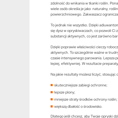
zdolność do wnikania w tkanki roślin. Po
wiele osób określa je jako naturalny, roś
powierzchniowego. Zakwaszacz ogranicza p
To jednak nie wszystko. Dzięki adiuwant
się dysz w opryskiwaczach, co pozwoli Ci z
substancji aktywnych, co jest zarówno bard
Dzięki poprawie właściwości cieczy robocz
aktywnych. To szczególnie ważne w trud
czasie intensywnego parowania. Lepsza przy
lepiej, efektywniej. W rezultacie prepara
Na jakie rezultaty możesz liczyć, stosują
skuteczniejsze zabiegi ochronne;
lepsze plony;
mniejsze straty środków ochrony roślin;
większą dbałość o środowisko.
Dlatego jeśli chcesz, aby Twoje opryski d