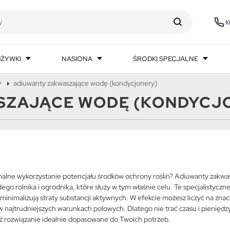
K
DŻYWKI
NASIONA
ŚRODKI SPECJALNE
y
adiuwanty zakwaszające wodę (kondycjonery)
SZAJĄCE WODĘ (KONDYCJ
ymalne wykorzystanie potencjału środków ochrony roślin? Adiuwanty zakw
go rolnika i ogrodnika, które służy w tym właśnie celu. Te specjalistyczn
 minimalizują straty substancji aktywnych. W efekcie możesz liczyć na znac
 najtrudniejszych warunkach polowych. Dlatego nie trać czasu i pieniędz
ź rozwiązanie idealnie dopasowane do Twoich potrzeb.