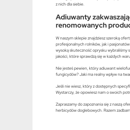
z nich dla siebie.
Adiuwanty zakwaszają
renomowanych produ
W naszym sklepie znajdziesz szeroką ofer
profesjonalnych rolników, jak i pasjona
wysoką skuteczność oprysku wybraliśmy s
jakości, które sprawdzą się w każdych war
Nie jesteś pewien, który adiuwant wielofu
fungicydów? Jaki ma realny wpływ na tward
Jeśli nie wiesz, który z dostępnych specy
Wystarczy, że opowiesz nam o swoich pot
Zapraszamy do zapoznania się z naszą ofer
herbicydów doglebowych. Razem zadbamy 