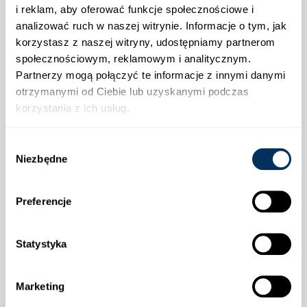
i reklam, aby oferować funkcje społecznościowe i
analizować ruch w naszej witrynie. Informacje o tym, jak
korzystasz z naszej witryny, udostępniamy partnerom
Strefa klienta
społecznościowym, reklamowym i analitycznym.
Partnerzy mogą połączyć te informacje z innymi danymi
Informacje
otrzymanymi od Ciebie lub uzyskanymi podczas
korzystania z ich usług.
Wysyłka
Wybór
Niezbędne
zgody
Preferencje
Płatności
Statystyka
Marketing