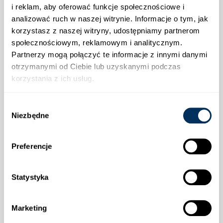
i reklam, aby oferować funkcje społecznościowe i
analizować ruch w naszej witrynie. Informacje o tym, jak
korzystasz z naszej witryny, udostępniamy partnerom
Strefa klienta
społecznościowym, reklamowym i analitycznym.
Partnerzy mogą połączyć te informacje z innymi danymi
Informacje
otrzymanymi od Ciebie lub uzyskanymi podczas
korzystania z ich usług.
Wysyłka
Wybór
Niezbędne
zgody
Preferencje
Płatności
Statystyka
Marketing