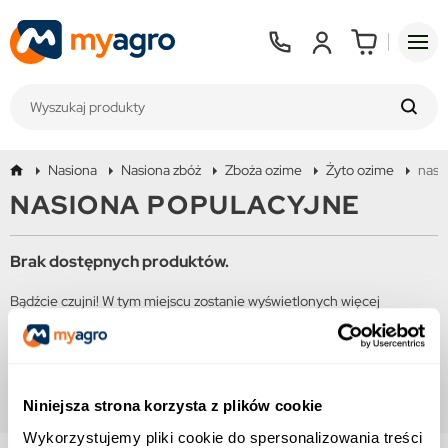
Nasiona
Nasiona zbóż
Zboża ozime
Żyto ozime
nasi
NASIONA POPULACYJNE
Brak dostępnych produktów.
Bądźcie czujni! W tym miejscu zostanie wyświetlonych więcej
produktów w miarę ich dodawania.
Niniejsza strona korzysta z plików cookie
Wykorzystujemy pliki cookie do spersonalizowania treści