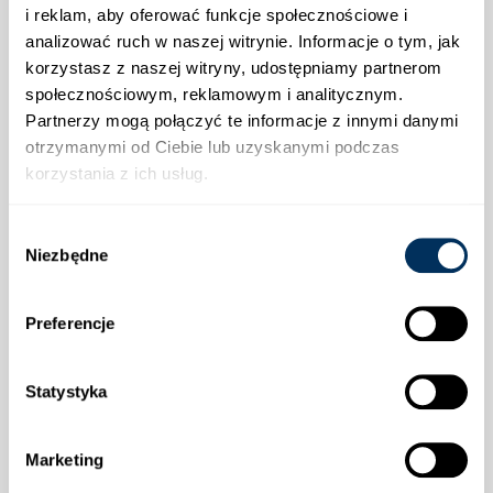
i reklam, aby oferować funkcje społecznościowe i
analizować ruch w naszej witrynie. Informacje o tym, jak
korzystasz z naszej witryny, udostępniamy partnerom
Strefa klienta
społecznościowym, reklamowym i analitycznym.
Partnerzy mogą połączyć te informacje z innymi danymi
Informacje
otrzymanymi od Ciebie lub uzyskanymi podczas
korzystania z ich usług.
Wysyłka
Wybór
Niezbędne
zgody
Preferencje
Płatności
Statystyka
Marketing