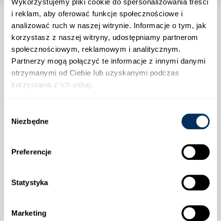
Wykorzystujemy pliki cookie do spersonalizowania treści
i reklam, aby oferować funkcje społecznościowe i
analizować ruch w naszej witrynie. Informacje o tym, jak
korzystasz z naszej witryny, udostępniamy partnerom
społecznościowym, reklamowym i analitycznym.
Strefa klienta
Partnerzy mogą połączyć te informacje z innymi danymi
otrzymanymi od Ciebie lub uzyskanymi podczas
Informacje
korzystania z ich usług.
Wybór
Wysyłka
Niezbędne
zgody
Preferencje
Statystyka
Płatności
Marketing