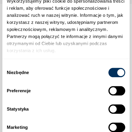
Wykorzystujemy pliki cookie do spersonalizowania treści
i reklam, aby oferować funkcje społecznościowe i
analizować ruch w naszej witrynie. Informacje o tym, jak
korzystasz z naszej witryny, udostępniamy partnerom
społecznościowym, reklamowym i analitycznym.
Strefa klienta
Partnerzy mogą połączyć te informacje z innymi danymi
otrzymanymi od Ciebie lub uzyskanymi podczas
Informacje
korzystania z ich usług.
Wybór
Wysyłka
Niezbędne
zgody
Preferencje
Statystyka
Płatności
Marketing