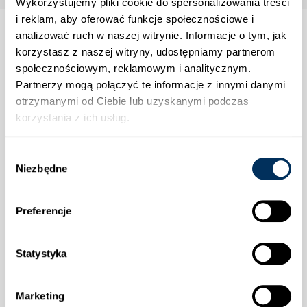
Wykorzystujemy pliki cookie do spersonalizowania treści
i reklam, aby oferować funkcje społecznościowe i
analizować ruch w naszej witrynie. Informacje o tym, jak
korzystasz z naszej witryny, udostępniamy partnerom
społecznościowym, reklamowym i analitycznym.
Strefa klienta
Partnerzy mogą połączyć te informacje z innymi danymi
otrzymanymi od Ciebie lub uzyskanymi podczas
Informacje
korzystania z ich usług.
Wybór
Wysyłka
Niezbędne
zgody
Preferencje
Statystyka
Płatności
Marketing