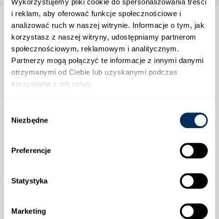
Wykorzystujemy pliki cookie do spersonalizowania treści
i reklam, aby oferować funkcje społecznościowe i
analizować ruch w naszej witrynie. Informacje o tym, jak
korzystasz z naszej witryny, udostępniamy partnerom
społecznościowym, reklamowym i analitycznym.
Strefa klienta
Partnerzy mogą połączyć te informacje z innymi danymi
otrzymanymi od Ciebie lub uzyskanymi podczas
Informacje
korzystania z ich usług.
Wybór
Wysyłka
Niezbędne
zgody
Preferencje
Statystyka
Płatności
Marketing