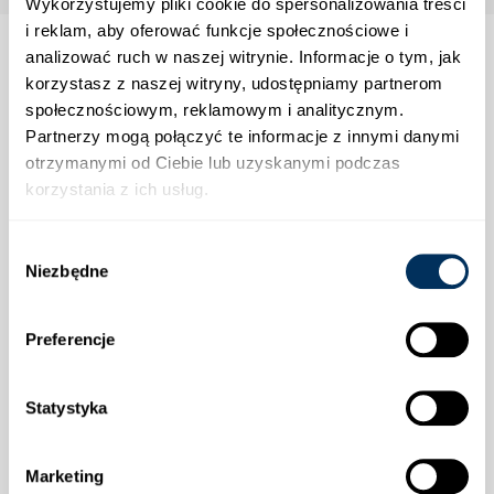
Wykorzystujemy pliki cookie do spersonalizowania treści
i reklam, aby oferować funkcje społecznościowe i
analizować ruch w naszej witrynie. Informacje o tym, jak
korzystasz z naszej witryny, udostępniamy partnerom
społecznościowym, reklamowym i analitycznym.
Strefa klienta
Partnerzy mogą połączyć te informacje z innymi danymi
otrzymanymi od Ciebie lub uzyskanymi podczas
Informacje
korzystania z ich usług.
Wybór
Wysyłka
Niezbędne
zgody
Preferencje
Statystyka
Płatności
Marketing