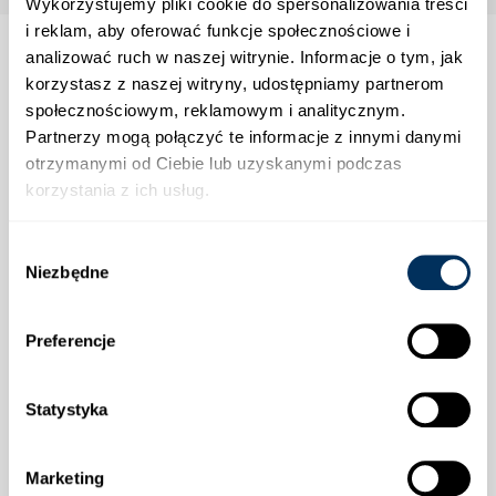
Wykorzystujemy pliki cookie do spersonalizowania treści
i reklam, aby oferować funkcje społecznościowe i
analizować ruch w naszej witrynie. Informacje o tym, jak
korzystasz z naszej witryny, udostępniamy partnerom
społecznościowym, reklamowym i analitycznym.
Strefa klienta
Partnerzy mogą połączyć te informacje z innymi danymi
otrzymanymi od Ciebie lub uzyskanymi podczas
Informacje
korzystania z ich usług.
Wybór
Wysyłka
Niezbędne
zgody
Preferencje
Statystyka
Płatności
Marketing