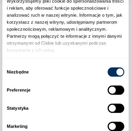
Wykorzystujemy pliki cookie do spersonalizowania treści
i reklam, aby oferować funkcje społecznościowe i
analizować ruch w naszej witrynie. Informacje o tym, jak
korzystasz z naszej witryny, udostępniamy partnerom
społecznościowym, reklamowym i analitycznym.
Strefa klienta
Partnerzy mogą połączyć te informacje z innymi danymi
otrzymanymi od Ciebie lub uzyskanymi podczas
Informacje
korzystania z ich usług.
Wybór
Wysyłka
Niezbędne
zgody
Preferencje
Statystyka
Płatności
Marketing