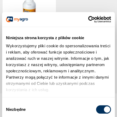
Niniejsza strona korzysta z plików cookie
ATPOLAN SOIL MAXX
Wykorzystujemy pliki cookie do spersonalizowania treści
i reklam, aby oferować funkcje społecznościowe i
67,19 zł
analizować ruch w naszej witrynie. Informacje o tym, jak
Wyprzedany
korzystasz z naszej witryny, udostępniamy partnerom
społecznościowym, reklamowym i analitycznym.
Partnerzy mogą połączyć te informacje z innymi danymi
otrzymanymi od Ciebie lub uzyskanymi podczas
korzystania z ich usług.
Wybór
Niezbędne
zgody
Strefa klienta