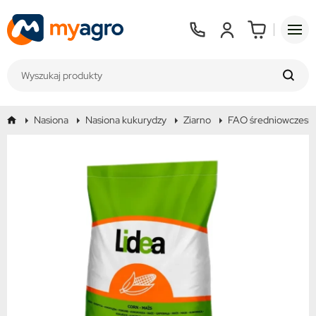
Nasiona
Nasiona kukurydzy
Ziarno
FAO średniowczesn