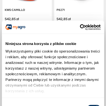
KWS CAMILLO
P8271
542,85 zł
542,85 zł
Wyprzedany
Wyprzedany
Niniejsza strona korzysta z plików cookie
Wykorzystujemy pliki cookie do spersonalizowania treści
i reklam, aby oferować funkcje społecznościowe i
analizować ruch w naszej witrynie. Informacje o tym, jak
korzystasz z naszej witryny, udostępniamy partnerom
społecznościowym, reklamowym i analitycznym.
OPIS PRODUKTU
Partnerzy mogą połączyć te informacje z innymi danymi
otrzymanymi od Ciebie lub uzyskanymi podczas
WCZESNY DENT Z WYSOKIM
korzystania z ich usług.
POTENCJAŁEM
Wybór