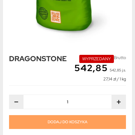
DRAGONSTONE
Brutto
WYPRZEDANY
542,85
542,85 j.s.
27,14 zł / 1 kg
−
+
DODAJ DO KOSZYKA