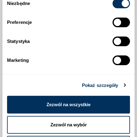
Jeden z najbardziej klasycznych reprezentantów
Niezbędne
zgody
genetyki Tropical®Dent od Lidea - grupy odmian
dentowych świetnie sprawdzających się w uprawie
kukurydzy na ziarno i produkcji bioetanolu.
Preferencje
Bardzo wysoki potencjał plonowania.
Odmiana nadaje się do uprawy na wszystkich
Statystyka
stanowiskach glebowych, najlepiej radzi sobie na
stanowiskach średnich i dobrych.
Marketing
Kompaktowe, niskie rośliny z nisko osadzoną kolbą o
ziarnie typu dent.
Bardzo dobry wigor początkowy.
Pokaż szczegóły
Odmiana z wysoką odpornością na wyleganie.
Zezwól na wszystkie
Ważne:
Ze środków używanych w uprawie roślin należy
Zezwól na wybór
korzystać z zachowaniem zasad
bezpieczeństwa. Przed każdym użyciem