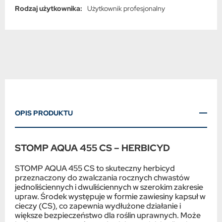
włoska, Kminek zwyczajny, Kolendra siewna, Koper ogrodowy,
Rodzaj użytkownika:
Użytkownik profesjonalny
Koper włoski, Kozieradka pospolita, Kozłek lekarski, Kukurydza
cukrowa, Malina, Marchew, Miskant, Morela, Narcyz, Ogórek,
Orzech laskowy, Orzech włoski, Pasternak, Pietruszka
korzeniowa, Pietruszka naciowa, Pigwa, Por, Porzeczka biała,
Porzeczka czarna, Porzeczka czerwona, Por z rozsady, Rabarbar,
Roszponka, Rumianek pospolity, Sałata, Seler korzeniowy, Seler
listkowy, Seler naciowy, Soja, Szczypiorek, Szkółki drzew i
krzewów, Szparagi, Słonecznik, Truskawka, Tulipan, Tytoń,
Wiśnia, Łubin biały, Łubin wąskolistny, Łubin żółty, Śliwa
OPIS PRODUKTU
STOMP AQUA 455 CS – HERBICYD
STOMP AQUA 455 CS to skuteczny herbicyd
przeznaczony do zwalczania rocznych chwastów
jednoliściennych i dwuliściennych w szerokim zakresie
upraw. Środek występuje w formie zawiesiny kapsuł w
cieczy (CS), co zapewnia wydłużone działanie i
większe bezpieczeństwo dla roślin uprawnych. Może