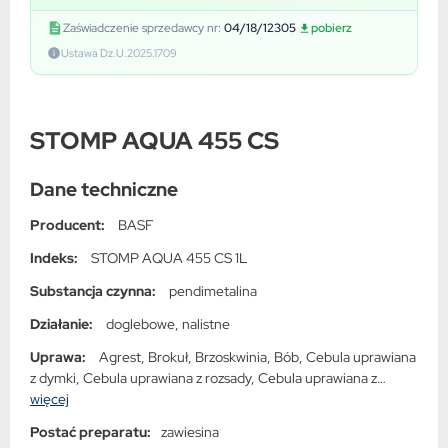
Zaświadczenie sprzedawcy nr:
04/18/12305
pobierz
Ustawa Dz.U.2025.1709
STOMP AQUA 455 CS
Dane techniczne
Producent:
BASF
Indeks:
STOMP AQUA 455 CS 1L
Substancja czynna:
pendimetalina
Działanie:
doglebowe, nalistne
Uprawa:
Agrest, Brokuł, Brzoskwinia, Bób, Cebula uprawiana
z dymki, Cebula uprawiana z rozsady, Cebula uprawiana z
siewu, Chrzan, Czereśnia, Czosnek, Dynia, Dziurawiec
więcej
zwyczajny, Groch jadalny, Grusza, Jarmuż, Jeżyna, Kalafior,
Postać preparatu:
zawiesina
Kalarepa, Kapusta brukselska, Kapusta głowiasta, Kapusta