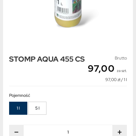
STOMP AQUA 455 CS
Brutto
97,00
za szt.
97,00 zł / 1 l
Pojemność
1 l
5 l
−
+