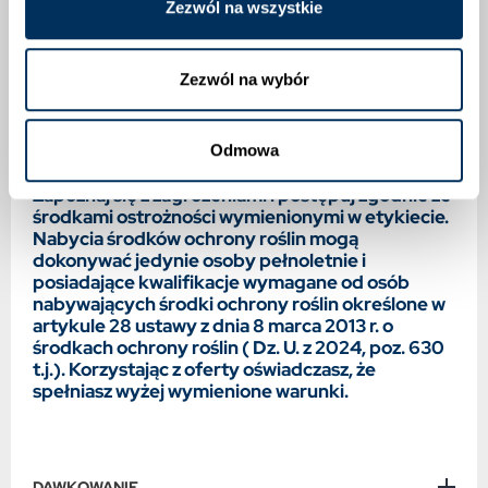
Zezwól na wszystkie
sadowniczych i roślin ozdobnych.
Ważna informacja:
Zezwól na wybór
Ze środków ochrony roślin należy korzystać z
zachowaniem bezpieczeństwa. Przed każdym
użyciem przeczytaj informacje zamieszczone w
Odmowa
etykiecie i informacje dotyczące produktu.
Zapoznaj się z zagrożeniami i postępuj zgodnie ze
środkami ostrożności wymienionymi w etykiecie.
Nabycia środków ochrony roślin mogą
dokonywać jedynie osoby pełnoletnie i
posiadające kwalifikacje wymagane od osób
nabywających środki ochrony roślin określone w
artykule 28 ustawy z dnia 8 marca 2013 r. o
środkach ochrony roślin ( Dz. U. z 2024, poz. 630
t.j.). Korzystając z oferty oświadczasz, że
spełniasz wyżej wymienione warunki.
DAWKOWANIE