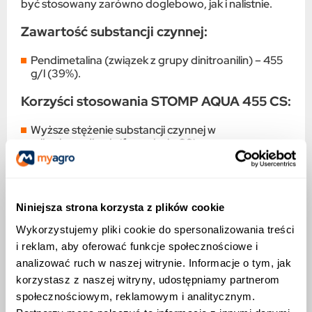
być stosowany zarówno doglebowo, jak i nalistnie.
Zawartość substancji czynnej:
Pendimetalina (związek z grupy dinitroanilin) – 455
g/l (39%).
Korzyści stosowania STOMP AQUA 455 CS:
Wyższe stężenie substancji czynnej w
mikrokapsułkach (formulacja CS).
Bezpieczeństwo dla roślin uprawnych – skuteczność
przy minimalnym ryzyku fitotoksyczności.
Niniejsza strona korzysta z plików cookie
Długotrwałe działanie i stabilność w glebie.
Wykorzystujemy pliki cookie do spersonalizowania treści
Łatwość aplikacji – możliwość stosowania w różnych
i reklam, aby oferować funkcje społecznościowe i
warunkach pogodowych.
analizować ruch w naszej witrynie. Informacje o tym, jak
Działanie na chwasty:
korzystasz z naszej witryny, udostępniamy partnerom
społecznościowym, reklamowym i analitycznym.
STOMP AQUA 455 CS jest pobierany przez korzenie i