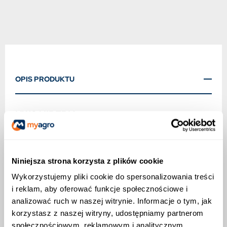
OPIS PRODUKTU
KWS HIBERIA
Wysoki plon i uniwersalność
Rejestracja: Polska 2024.
Niniejsza strona korzysta z plików cookie
Odmiana plonuje stabilnie i wyżej od innych odmian
Wykorzystujemy pliki cookie do spersonalizowania treści
nawet na słabszych stanowiskach.
i reklam, aby oferować funkcje społecznościowe i
analizować ruch w naszej witrynie. Informacje o tym, jak
Średni plon w doświadczeniach rejestrowych
korzystasz z naszej witryny, udostępniamy partnerom
COBORU 2022–2023 to 4,94 t/ha w całej Polsce.
społecznościowym, reklamowym i analitycznym.