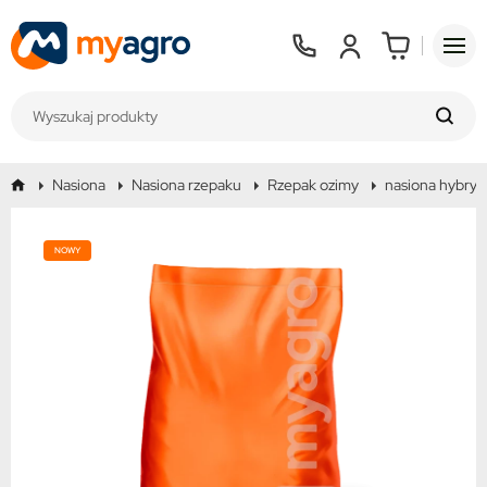
Nasiona
Nasiona rzepaku
Rzepak ozimy
nasiona hybry
NOWY