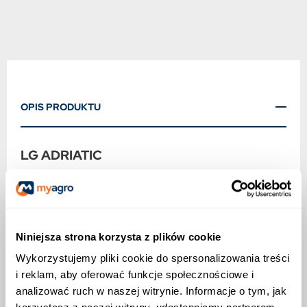
OPIS PRODUKTU
LG ADRIATIC
Pewny kurs na wysoki plon
Najnowsza genetyka LG łącząca bardzo wysoki i
stabilny potencjał plonowania z niezwykłą
zdrowotnością roślin.
Niniejsza strona korzysta z plików cookie
Wykorzystujemy pliki cookie do spersonalizowania treści
Bardzo dobra odporność na pękanie łuszczyn i
i reklam, aby oferować funkcje społecznościowe i
osypywanie się nasion znacznie ogranicza straty
plonu.
analizować ruch w naszej witrynie. Informacje o tym, jak