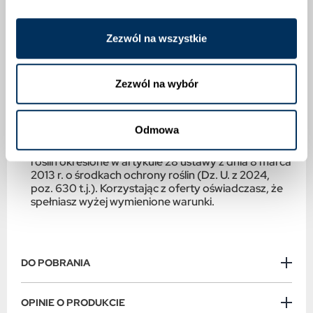
nasion:
Zezwól na wszystkie
Ze środków ochrony roślin należy korzystać z
zachowaniem bezpieczeństwa. Przed każdym
użyciem przeczytaj informacje zamieszczone w
etykiecie i informacje dotyczące produktu.
Zezwól na wybór
Zapoznaj się z zagrożeniami i postępuj zgodnie ze
środkami ostrożności wymienionymi w etykiecie.
Nabycia środków ochrony roślin mogą dokonywać
Odmowa
jedynie osoby pełnoletnie i posiadające kwalifikacje
wymagane od osób nabywających środki ochrony
roślin określone w artykule 28 ustawy z dnia 8 marca
2013 r. o środkach ochrony roślin (Dz. U. z 2024,
poz. 630 t.j.). Korzystając z oferty oświadczasz, że
spełniasz wyżej wymienione warunki.
DO POBRANIA
OPINIE O PRODUKCIE