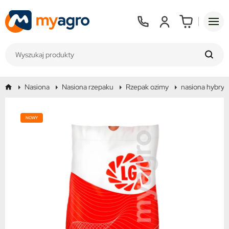
Nasiona
Nasiona rzepaku
Rzepak ozimy
nasiona hybry
NOWY