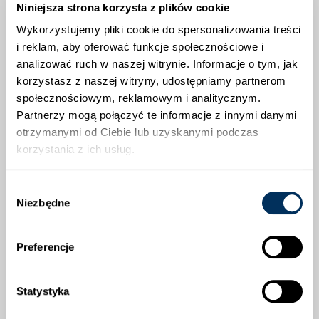
Niniejsza strona korzysta z plików cookie
jesiennym, pomagając im bezpiecznie przetrwać zimę
oraz zapewniając silny i zdrowy start wiosną.
Wykorzystujemy pliki cookie do spersonalizowania treści
i reklam, aby oferować funkcje społecznościowe i
Regularne stosowanie nawozu jesiennego zwiększa
analizować ruch w naszej witrynie. Informacje o tym, jak
odporność roślin na niskie temperatury oraz choroby,
wzmacnia ich system korzeniowy i poprawia ogólną
korzystasz z naszej witryny, udostępniamy partnerom
kondycję przed nadejściem mrozów. Preparat jest
społecznościowym, reklamowym i analitycznym.
bardzo wydajny i wygodny w użyciu, dzięki czemu
Partnerzy mogą połączyć te informacje z innymi danymi
doskonale sprawdzi się zarówno w ogrodach
otrzymanymi od Ciebie lub uzyskanymi podczas
przydomowych, jak i na większych powierzchniach.
korzystania z ich usług.
Najważniejsze zalety nawozu Florovit:
Wybór
przeznaczony do roślin wieloletnich (drzewa,
Niezbędne
zgody
krzewy, byliny)
bardzo wydajny
Preferencje
poprawia przygotowanie roślin do zimy
zwiększa odporność na mróz i choroby
Statystyka
łatwy i wygodny w stosowaniu