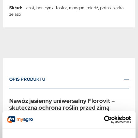
Skład:
azot, bor, cynk, fosfor, mangan, miedź, potas, siarka,
żelazo
OPIS PRODUKTU
Nawóz jesienny uniwersalny Florovit –
skuteczna ochrona roślin przed zimą
Nawóz jesienny uniwersalny Florovit to wysokiej
jakości granulowany preparat przeznaczony do
nawożenia drzew, krzewów oraz bylin. Starannie
dobrany skład wspiera rośliny wieloletnie w okresie