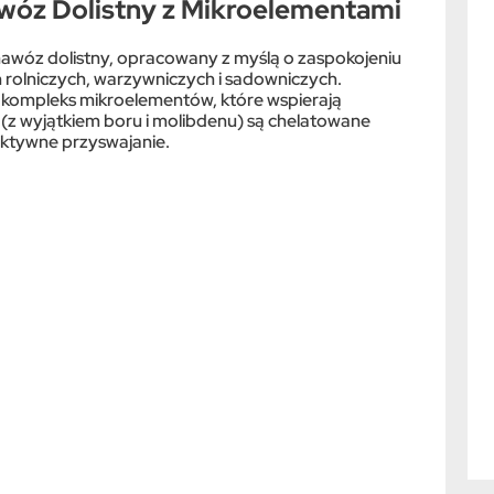
wóz Dolistny z Mikroelementami
awóz dolistny, opracowany z myślą o zaspokojeniu
rolniczych, warzywniczych i sadowniczych.
z kompleks mikroelementów, które wspierają
 (z wyjątkiem boru i molibdenu) są chelatowane
fektywne przyswajanie.