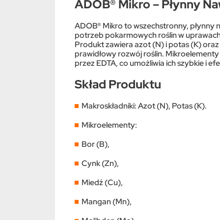
ADOB® Mikro – Płynny Na
ADOB® Mikro to wszechstronny, płynny n
potrzeb pokarmowych roślin w uprawach 
Produkt zawiera azot (N) i potas (K) ora
prawidłowy rozwój roślin. Mikroelementy
przez EDTA, co umożliwia ich szybkie i e
Skład Produktu
Makroskładniki: Azot (N), Potas (K).
Mikroelementy:
Bor (B),
Cynk (Zn),
Miedź (Cu),
Mangan (Mn),