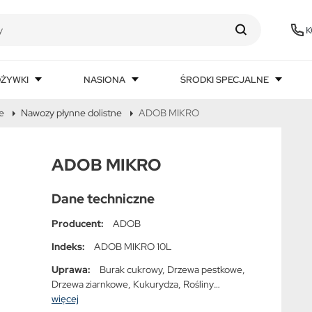
K
DŻYWKI
NASIONA
ŚRODKI SPECJALNE
e
Nawozy płynne dolistne
ADOB MIKRO
ADOB MIKRO
Dane techniczne
Producent:
ADOB
Indeks:
ADOB MIKRO 10L
Uprawa:
Burak cukrowy, Drzewa pestkowe,
Drzewa ziarnkowe, Kukurydza, Rośliny
bobowate, Rośliny jagodowe, Rośliny
więcej