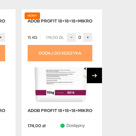
NOWY
NOWY
KRO
ADOB PROFIT 18+18+18+MIKRO
ADOB 2.0
+
−
+
15 KG
174,00 ZŁ
SPRA
DODAJ DO KOSZYKA
KRO
ADOB PROFIT 18+18+18+MIKRO
ADOB 2.0
Dostępny
174,00 zł
205,89 zł