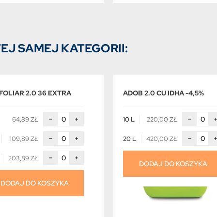
EJ SAMEJ KATEGORII:
FOLIAR 2.0 36 EXTRA
ADOB 2.0 CU IDHA -4,5%
−
+
−
64,89 ZŁ
10 L
220,00 ZŁ
−
+
−
109,89 ZŁ
20 L
420,00 ZŁ
−
+
203,89 ZŁ
DODAJ DO KOSZYKA
DODAJ DO KOSZYKA