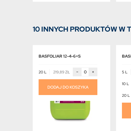
10 INNYCH PRODUKTÓW W T
BASFOLIAR 12-4-6+S
BAS
−
+
20 L
219,89 ZŁ
5 L
10 L
DODAJ DO KOSZYKA
20 L