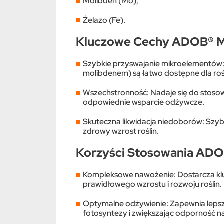
Molibden (Mo),
Żelazo (Fe).
Kluczowe Cechy ADOB® M
Szybkie przyswajanie mikroelementów
molibdenem) są łatwo dostępne dla rośl
Wszechstronność: Nadaje się do stoso
odpowiednie wsparcie odżywcze.
Skuteczna likwidacja niedoborów: Szyb
zdrowy wzrost roślin.
Korzyści Stosowania ADO
Kompleksowe nawożenie: Dostarcza k
prawidłowego wzrostu i rozwoju roślin.
Optymalne odżywienie: Zapewnia lepsz
fotosyntezy i zwiększając odporność na