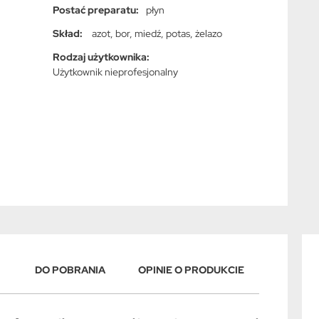
strączkowe, Rzepak, Soja, Warzywa cebulowe,
Postać preparatu:
płyn
Warzywa dyniowate, Warzywa kapustne,
Warzywa korzeniowe, Warzywa liściowe,
Skład:
azot, bor, miedź, potas, żelazo
Warzywa psiankowate, Zboża jare, Zboża ozime,
Rodzaj użytkownika:
Ziemniak
Użytkownik nieprofesjonalny
DO POBRANIA
OPINIE O PRODUKCIE