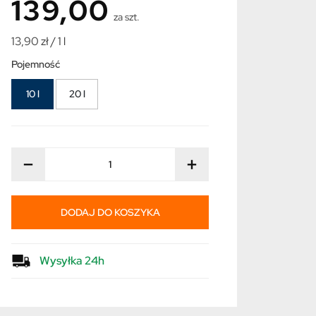
139,00
za szt.
13,90 zł / 1 l
Pojemność
10 l
20 l
−
+
DODAJ DO KOSZYKA
Wysyłka 24h