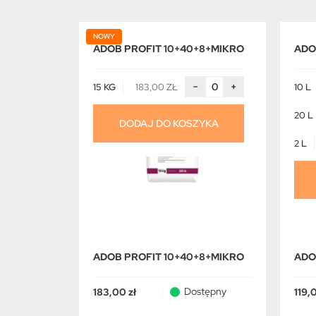
NOWY
ADOB PROFIT 10+40+8+MIKRO
ADO
−
+
15 KG
183,00 ZŁ
10 L
20 L
DODAJ DO KOSZYKA
2 L
ADOB PROFIT 10+40+8+MIKRO
ADO
Dostępny
183,00 zł
119,