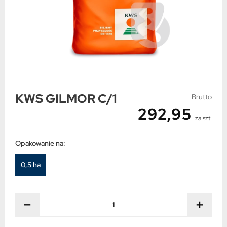
KWS GILMOR C/1
Brutto
292,95
za szt.
Opakowanie na:
0,5 ha
−
+