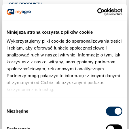
OPIS PRODUKTU
KWS GILMOR
Niniejsza strona korzysta z plików cookie
Sypie, aż miło!
Wykorzystujemy pliki cookie do spersonalizowania treści
Wysoki plon ziarna — odmiana zalecana do uprawy
i reklam, aby oferować funkcje społecznościowe i
przez LOZ aż w 12 województwach.
analizować ruch w naszej witrynie. Informacje o tym, jak
korzystasz z naszej witryny, udostępniamy partnerom
Niski łan o ponadprzeciętnej odporności na
społecznościowym, reklamowym i analitycznym.
wyleganie — dobry wybór do intensywnych
technologii uprawy.
Partnerzy mogą połączyć te informacje z innymi danymi
otrzymanymi od Ciebie lub uzyskanymi podczas
Duża odporność na pleśń śniegową oraz dobry
korzystania z ich usług.
poziom odporności w zakresie pozostałych chorób.
Dość duża tolerancja na zakwaszenie gleby.
Wybór
Niezbędne
zgody
ZAPRAWA NASION
[UZUPEŁNIJ NAZWĘ ZAPRAWY NASION]
Preferencje