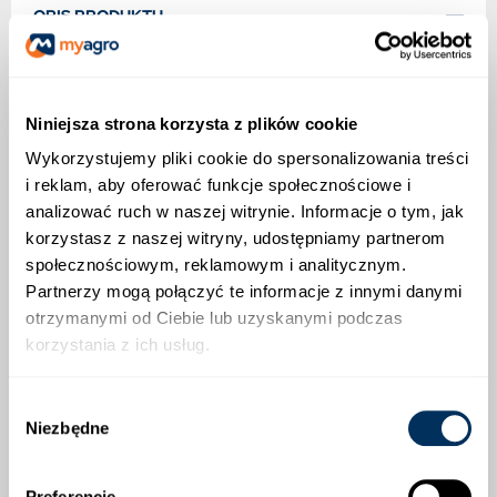
OPIS PRODUKTU
KWS SERAFINO
Niniejsza strona korzysta z plików cookie
Wytrzymałe na stres suszy
Wykorzystujemy pliki cookie do spersonalizowania treści
„Klasyk” w naszej ofercie — od lat bardzo popularna
i reklam, aby oferować funkcje społecznościowe i
odmiana, szeroko sprawdzona w praktyce rolniczej.
analizować ruch w naszej witrynie. Informacje o tym, jak
korzystasz z naszej witryny, udostępniamy partnerom
Dobry wybór dla lokalizacji z okresowymi
społecznościowym, reklamowym i analitycznym.
niedoborami wody.
Partnerzy mogą połączyć te informacje z innymi danymi
Bardzo korzystny i wyrównany profil odporności w
otrzymanymi od Ciebie lub uzyskanymi podczas
pełnym zakresie chorób.
korzystania z ich usług.
Wyjątkowa odporność na infekcje powodowane
przez sporysz.
Wybór
Niezbędne
zgody
ZAPRAWA NASION
[UZUPEŁNIJ NAZWĘ ZAPRAWY NASION]
Preferencje