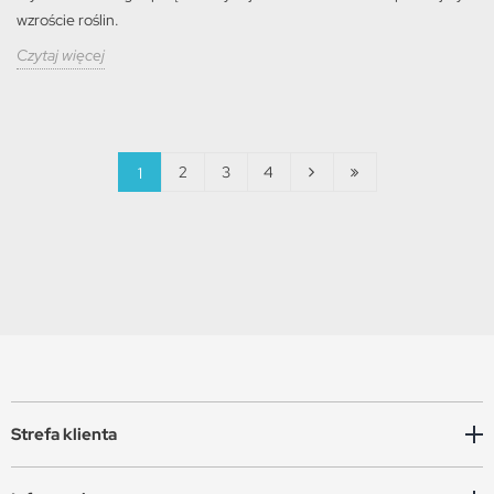
wzroście roślin.
Czytaj więcej
2
3
4
1
Strefa klienta