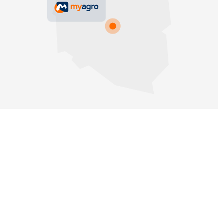
Copyrights © 2025 MyAgro.
Wszystkie prawa zastrzeżone
Wsparcie i rozwój:
CONVERTIS.pl