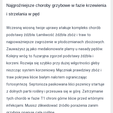
Najgroźniejsze choroby grzybowe w fazie krzewienia 
i strzelania w pęd
Wczesną wiosną twoje uprawy atakuje kompleks chorób 
podstawy źdźbła. Łamliwość źdźbła zbóż i traw to 
najpoważniejsze zagrożenie w płodozmianach zbożowych. 
Zauważysz ją jako medalionowate plamy u nasady pędów. 
Kolejny wróg to fuzaryjna zgorzel podstawy źdźbła i 
korzeni. Rozwija się szybko przy dużej wilgotności gleby 
niszcząc system korzeniowy. Mączniak prawdziwy zbóż i 
traw pokrywa liście białym nalotem ograniczając 
fotosyntezę. Septorioza paskowana liści pszenicy startuje 
z dolnych partii rośliny i przesuwa się w górę. Zatrzymanie 
tych chorób w fazie T1 chroni górne liście przed wtórnymi 
infekcjami. Musisz zlikwidować źródło porażenia zanim 
grzybnia opanuje całą roślinę.