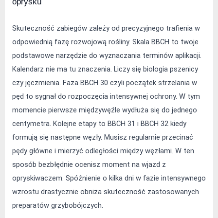
oprysku
Skuteczność zabiegów zależy od precyzyjnego trafienia w 
odpowiednią fazę rozwojową rośliny. Skala BBCH to twoje 
podstawowe narzędzie do wyznaczania terminów aplikacji. 
Kalendarz nie ma tu znaczenia. Liczy się biologia pszenicy 
czy jęczmienia. Faza BBCH 30 czyli początek strzelania w 
pęd to sygnał do rozpoczęcia intensywnej ochrony. W tym 
momencie pierwsze międzywęźle wydłuża się do jednego 
centymetra. Kolejne etapy to BBCH 31 i BBCH 32 kiedy 
formują się następne węzły. Musisz regularnie przecinać 
pędy główne i mierzyć odległości między węzłami. W ten 
sposób bezbłędnie ocenisz moment na wjazd z 
opryskiwaczem. Spóźnienie o kilka dni w fazie intensywnego 
wzrostu drastycznie obniża skuteczność zastosowanych 
preparatów grzybobójczych.