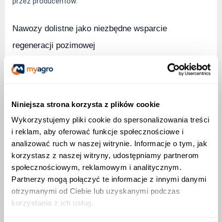
przez producentów.
Nawozy dolistne jako niezbędne wsparcie 
regeneracji pozimowej
Rośliny po zimie potrzebują szybkiego zastrzyku energii. 
System korzeniowy w zimnej glebie słabo pobiera składniki 
pokarmowe. W tej sytuacji 
nawozy dolistne
 podane razem z 
Niniejsza strona korzysta z plików cookie
zabiegiem fungicydowym dają natychmiastowy efekt. 
Wykorzystujemy pliki cookie do spersonalizowania treści
Dostarczasz fosfor niezbędny do budowy systemu 
i reklam, aby oferować funkcje społecznościowe i
korzeniowego i magnez warunkujący sprawną fotosyntezę. 
analizować ruch w naszej witrynie. Informacje o tym, jak
Mikroelementy takie jak miedź i mangan stymulują procesy 
korzystasz z naszej witryny, udostępniamy partnerom
społecznościowym, reklamowym i analitycznym.
odpornościowe pszenicy. Aplikacja dolistna omija problem 
Partnerzy mogą połączyć te informacje z innymi danymi
blokowania składników w glebie. Dokarmione rośliny szybciej 
otrzymanymi od Ciebie lub uzyskanymi podczas
regenerują uszkodzenia mrozowe i lepiej radzą sobie ze 
korzystania z ich usług.
stresem wywołanym przez patogeny. Wybieraj produkty o 