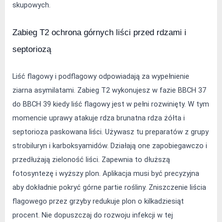
skupowych.
Zabieg T2 ochrona górnych liści przed rdzami i 
septoriozą
Liść flagowy i podflagowy odpowiadają za wypełnienie 
ziarna asymilatami. Zabieg T2 wykonujesz w fazie BBCH 37 
do BBCH 39 kiedy liść flagowy jest w pełni rozwinięty. W tym 
momencie uprawy atakuje rdza brunatna rdza żółta i 
septorioza paskowana liści. Używasz tu preparatów z grupy 
strobiluryn i karboksyamidów. Działają one zapobiegawczo i 
przedłużają zieloność liści. Zapewnia to dłuższą 
fotosyntezę i wyższy plon. Aplikacja musi być precyzyjna 
aby dokładnie pokryć górne partie rośliny. Zniszczenie liścia 
flagowego przez grzyby redukuje plon o kilkadziesiąt 
procent. Nie dopuszczaj do rozwoju infekcji w tej 