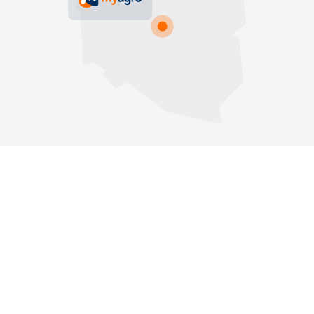
Copyrights © 2025 MyAgro.
Wszystkie prawa zastrzeżone
Wsparcie i rozwój:
CONVERTIS.pl