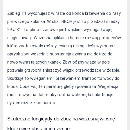
Zabieg T1 wykonujesz w fazie od końca krzewienia do fazy 
pierwszego kolanka. W skali BBCH jest to przedział między 
29 a 31. To okno czasowe jest wąskie i wymaga twojej 
ciągłej uwagi. Wczesna aplikacja hamuje rozwój patogenów 
które zaatakowały rośliny jesienią i zimą. Jeśli wykonasz 
oprysk zbyt wcześnie substancja czynna nie dotrze do 
nowo wyrastających tkanek. Zbyt późny wjazd w pole 
pozwala grzybom zniszczyć wiązki przewodzące w źdźble. 
Skutkuje to wyleganiem i przerwaniem transportu wody do 
kłosa. Obserwuj temperaturę gleby i powietrza. Wegetacja 
musi ruszyć na dobre aby roślina wchłonęła substancje 
systemiczne z preparatu.
Skuteczne fungicydy do zbóż na wczesną wiosnę i 
kluczowe substancje czynne