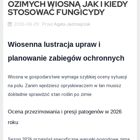
OZIMYCH WIOSNĄ JAK I KIEDY
STOSOWAĆ FUNGICYDY
2026-06-29
Przez
Agata Jędrzejczak
Wiosenna lustracja upraw i 
planowanie zabiegów ochronnych
Wiosna w gospodarstwie wymaga szybkiej oceny sytuacji 
na polu. Zanim wjedziesz opryskiwaczem w łan musisz 
dokładnie sprawdzić stan roślin po zimie.
Ocena przezimowania i presji patogenów w 2026 
roku
Sezon 2026 przyniósł specyficzne warunki pogodowe zimą. 