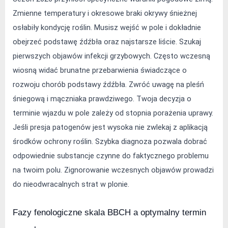
Zmienne temperatury i okresowe braki okrywy śnieżnej 
osłabiły kondycję roślin. Musisz wejść w pole i dokładnie 
obejrzeć podstawę źdźbła oraz najstarsze liście. Szukaj 
pierwszych objawów infekcji grzybowych. Często wczesną 
wiosną widać brunatne przebarwienia świadczące o 
rozwoju chorób podstawy źdźbła. Zwróć uwagę na pleśń 
śniegową i mączniaka prawdziwego. Twoja decyzja o 
terminie wjazdu w pole zależy od stopnia porażenia uprawy. 
Jeśli presja patogenów jest wysoka nie zwlekaj z aplikacją 
środków ochrony roślin. Szybka diagnoza pozwala dobrać 
odpowiednie substancje czynne do faktycznego problemu 
na twoim polu. Zignorowanie wczesnych objawów prowadzi 
do nieodwracalnych strat w plonie.
Fazy fenologiczne skala BBCH a optymalny termin 