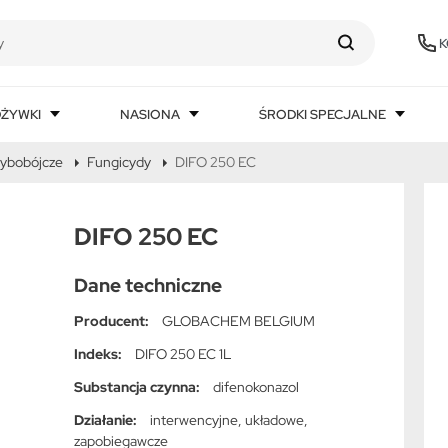
K
DŻYWKI
NASIONA
ŚRODKI SPECJALNE
zybobójcze
Fungicydy
DIFO 250 EC
DIFO 250 EC
Dane techniczne
Producent:
GLOBACHEM BELGIUM
Indeks:
DIFO 250 EC 1L
Substancja czynna:
difenokonazol
Działanie:
interwencyjne, układowe,
zapobiegawcze