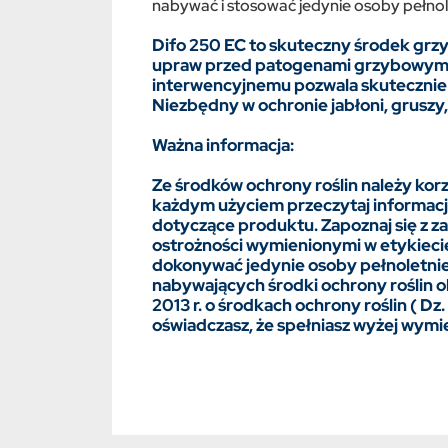
nabywać i stosować jedynie osoby pełnol
Difo 250 EC to skuteczny środek grz
upraw przed patogenami grzybowymi.
interwencyjnemu pozwala skutecznie 
Niezbędny w ochronie jabłoni, gruszy
Ważna informacja:
Ze środków ochrony roślin należy ko
każdym użyciem przeczytaj informacje
dotyczące produktu. Zapoznaj się z z
ostrożności wymienionymi w etykieci
dokonywać jedynie osoby pełnoletnie
nabywających środki ochrony roślin o
2013 r. o środkach ochrony roślin ( Dz. 
oświadczasz, że spełniasz wyżej wymi