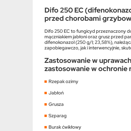
Difo 250 EC (difenokonaz
przed chorobami grzybo
Difo 250 EC to fungicyd przeznaczony do
mączniakiem jabłoni oraz grusz przed pa
difenokonazol (250 g/l; 23,58%), należąc
zapobiegawczo, jak i interwencyjnie, sku
Zastosowanie w uprawach 
zastosowanie w ochronie ro
Rzepak ozimy
Jabłoń
Grusza
Szparag
Burak ćwikłowy