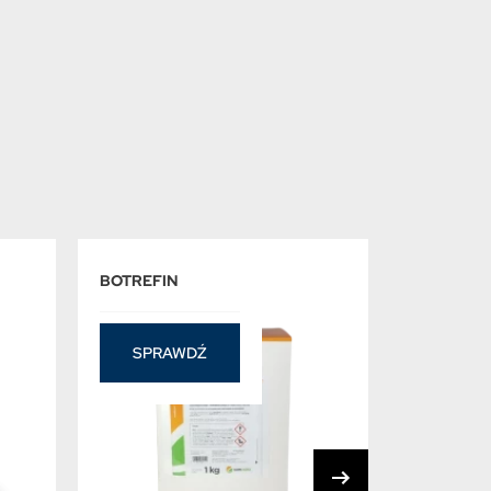
BOTREFIN
LUNA EXP
1 L
349,
SPRAWDŹ
DODA