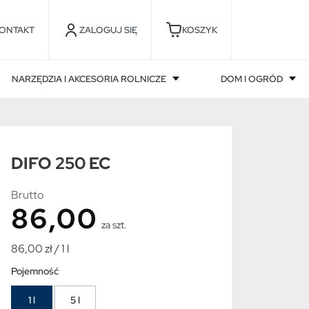
ONTAKT
ZALOGUJ SIĘ
KOSZYK
NARZĘDZIA I AKCESORIA ROLNICZE
DOM I OGRÓD
DIFO 250 EC
Brutto
86,00
za szt.
86,00 zł / 1 l
Pojemność
1 l
5 l