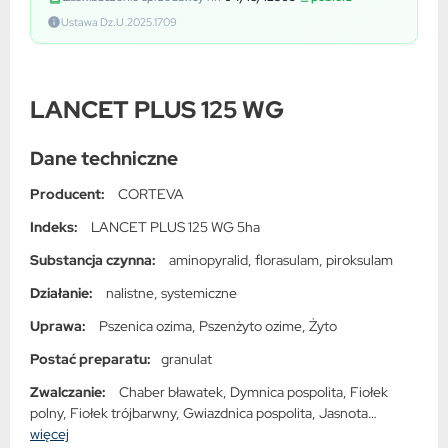
Ustawa Dz.U.2025.1709
LANCET PLUS 125 WG
Dane techniczne
Producent:
CORTEVA
Indeks:
LANCET PLUS 125 WG 5ha
Substancja czynna:
aminopyralid, florasulam, piroksulam
Działanie:
nalistne, systemiczne
Uprawa:
Pszenica ozima, Pszenżyto ozime, Żyto
Postać preparatu:
granulat
Zwalczanie:
Chaber bławatek, Dymnica pospolita, Fiołek
polny, Fiołek trójbarwny, Gwiazdnica pospolita, Jasnota
purpurowa, Jasnota różowa, Komosa biała, Mak polny, Maruna
więcej