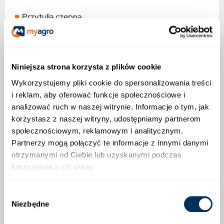
Przytulia czepna
Chaber bławatek
Mak polny
Niniejsza strona korzysta z plików cookie
Rumianowate
Wykorzystujemy pliki cookie do spersonalizowania treści
Ostrożeń polny
i reklam, aby oferować funkcje społecznościowe i
analizować ruch w naszej witrynie. Informacje o tym, jak
Rdesty (powojowy, plamisty)
korzystasz z naszej witryny, udostępniamy partnerom
społecznościowym, reklamowym i analitycznym.
Gwiazdnica pospolita
Partnerzy mogą połączyć te informacje z innymi danymi
Komosa biała
otrzymanymi od Ciebie lub uzyskanymi podczas
korzystania z ich usług.
Fiołek polny
Samosiewy rzepaku
Wybór
Niezbędne
zgody
Przetaczniki