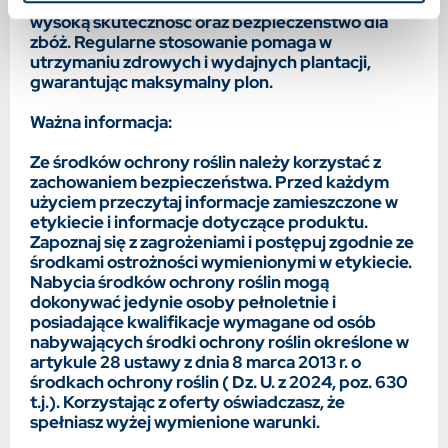
spektrum zwalczanych chwastów zapewnia
wysoką skuteczność oraz bezpieczeństwo dla
zbóż. Regularne stosowanie pomaga w
utrzymaniu zdrowych i wydajnych plantacji,
gwarantując maksymalny plon.
Ważna informacja:
Ze środków ochrony roślin należy korzystać z
zachowaniem bezpieczeństwa. Przed każdym
użyciem przeczytaj informacje zamieszczone w
etykiecie i informacje dotyczące produktu.
Zapoznaj się z zagrożeniami i postępuj zgodnie ze
środkami ostrożności wymienionymi w etykiecie.
Nabycia środków ochrony roślin mogą
dokonywać jedynie osoby pełnoletnie i
posiadające kwalifikacje wymagane od osób
nabywających środki ochrony roślin określone w
artykule 28 ustawy z dnia 8 marca 2013 r. o
środkach ochrony roślin ( Dz. U. z 2024, poz. 630
t.j.). Korzystając z oferty oświadczasz, że
spełniasz wyżej wymienione warunki.