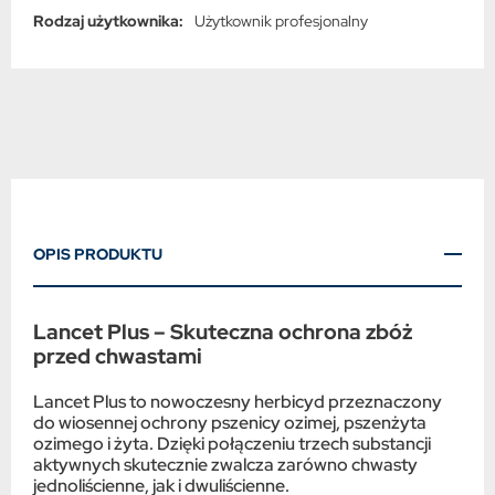
bezwonna, Maruna nadmorska, Miotła zbożowa,
Rodzaj użytkownika:
Użytkownik profesjonalny
Niezapominajka polna, Poziewnik szorstki, Przetacznik
bluszczykowy, Przetacznik perski, Przetacznik polny, Przytulia
czepna, Rdest powojowy, Rumianek pospolity, Rumian polny,
Samosiewy rzepaku, Tasznik pospolity, Tobołki polne
OPIS PRODUKTU
Lancet Plus – Skuteczna ochrona zbóż
przed chwastami
Lancet Plus to nowoczesny herbicyd przeznaczony
do wiosennej ochrony pszenicy ozimej, pszenżyta
ozimego i żyta. Dzięki połączeniu trzech substancji
aktywnych skutecznie zwalcza zarówno chwasty
jednoliścienne, jak i dwuliścienne.