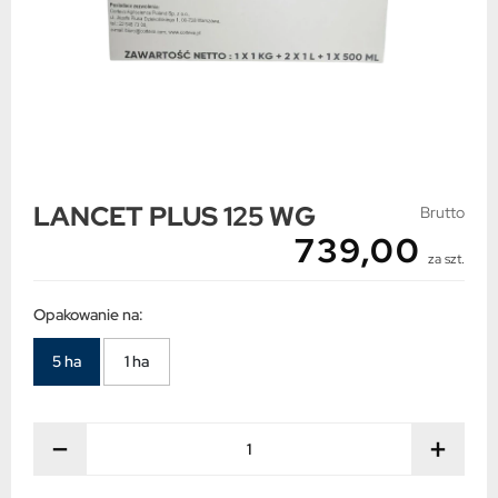
LANCET PLUS 125 WG
Brutto
739,00
za szt.
Opakowanie na:
5 ha
1 ha
−
+