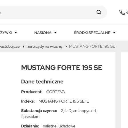
K
DŻYWKI
NASIONA
ŚRODKI SPECJALNE
wastobójcze
herbicydy na wiosnę
MUSTANG FORTE 195 SE
MUSTANG FORTE 195 SE
Dane techniczne
Producent:
CORTEVA
Indeks:
MUSTANG FORTE 195 SE 1L
Substancja czynna:
2,4-D, aminopyralid,
florasulam
Działanie:
nalistne, układowe