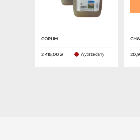
CORUM
CHW
Wyprzedany
2 415,00 zł
20,9