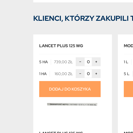
KLIENCI, KTÓRZY ZAKUPILI 
LANCET PLUS 125 WG
MOD
−
+
5 HA
739,00 ZŁ
1 L
−
+
1 HA
160,00 ZŁ
5 L
DODAJ DO KOSZYKA