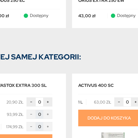
DUS 250 EC
ORIUS EXTRA 250 EW
Dostępny
Dostępny
00 zł
43,00 zł
EJ SAMEJ KATEGORII:
ASTOX EXTRA 300 SL
ACTIVUS 400 SC
−
+
−
+
20,90 ZŁ
1 L
63,00 ZŁ
−
+
93,99 ZŁ
DODAJ DO KOSZYKA
−
+
174,99 ZŁ