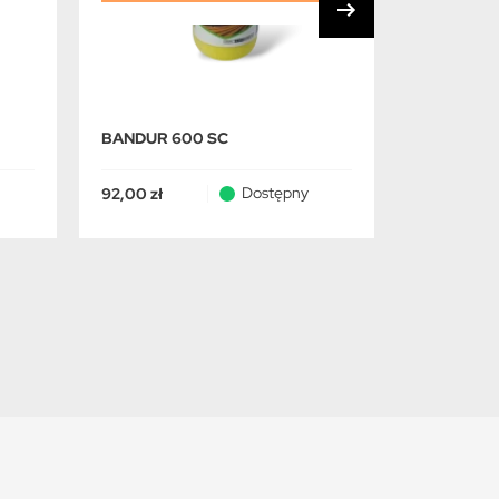
BANDUR 600 SC
SUCCESSO
Dostępny
92,00 zł
730,00 zł