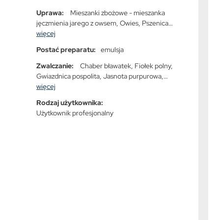
Uprawa:
Mieszanki zbożowe - mieszanka
jęczmienia jarego z owsem, Owies, Pszenica
jara, Pszenica ozima, Pszenżyto ozime, Żyto
więcej
ozime
Postać preparatu:
emulsja
Zwalczanie:
Chaber bławatek, Fiołek polny,
Gwiazdnica pospolita, Jasnota purpurowa,
Komosa biała, Mak polny, Maruna bezwonna,
więcej
Niezapominajka polna, Ostrożeń polny, Powój
Rodzaj użytkownika:
polny, Przytulia czepna, Rdest powojowy,
Użytkownik profesjonalny
Rumian polny, Samosiewy rzepaku, Szczawik
żółty, Tasznik pospolity, Tobołki polne