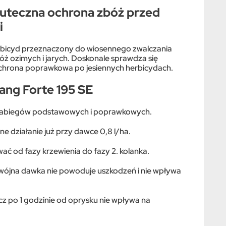
kuteczna ochrona zbóż przed
i
rbicyd przeznaczony do wiosennego zwalczania
ż ozimych i jarych. Doskonale sprawdza się
ochrona poprawkowa po jesiennych herbicydach.
ang Forte 195 SE
o zabiegów podstawowych i poprawkowych.
e działanie już przy dawce 0,8 l/ha.
ać od fazy krzewienia do fazy 2. kolanka.
dwójna dawka nie powoduje uszkodzeń i nie wpływa
z po 1 godzinie od oprysku nie wpływa na