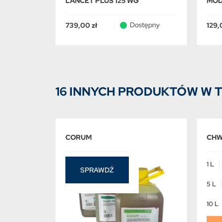
LANCET PLUS 125 WG
MOD
Dostępny
739,00 zł
129,
16 INNYCH PRODUKTÓW W T
CORUM
CHW
1 L
SPRAWDŹ
5 L
10 L