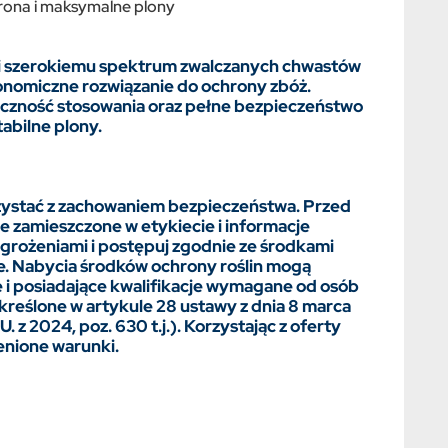
rona i maksymalne plony
i szerokiemu spektrum zwalczanych chwastów
onomiczne rozwiązanie do ochrony zbóż.
czność stosowania oraz pełne bezpieczeństwo
tabilne plony.
rzystać z zachowaniem bezpieczeństwa. Przed
 zamieszczone w etykiecie i informacje
agrożeniami i postępuj zgodnie ze środkami
e. Nabycia środków ochrony roślin mogą
 i posiadające kwalifikacje wymagane od osób
kreślone w artykule 28 ustawy z dnia 8 marca
U. z 2024, poz. 630 t.j.). Korzystając z oferty
enione warunki.