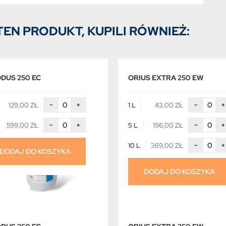
TEN PRODUKT, KUPILI RÓWNIEŻ:
DUS 250 EC
ORIUS EXTRA 250 EW
−
+
−
+
129,00 ZŁ
1 L
43,00 ZŁ
−
+
−
+
599,00 ZŁ
5 L
196,00 ZŁ
−
+
10 L
369,00 ZŁ
DODAJ DO KOSZYKA
DODAJ DO KOSZYKA