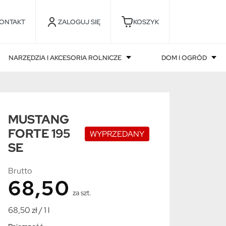
ONTAKT
ZALOGUJ SIĘ
KOSZYK
NARZĘDZIA I AKCESORIA ROLNICZE
DOM I OGRÓD
MUSTANG
FORTE 195
WYPRZEDANY
SE
Brutto
68,50
za szt.
68,50 zł / 1 l