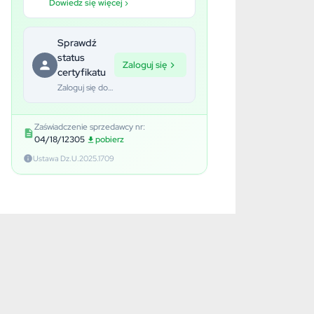
Dowiedz się więcej ›
Sprawdź
status
Zaloguj się
certyfikatu
Zaloguj się do swojego konta
Zaświadczenie sprzedawcy nr:
04/18/12305
pobierz
Ustawa Dz.U.2025.1709