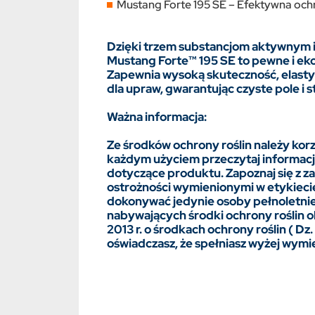
Mustang Forte 195 SE – Efektywna och
Dzięki trzem substancjom aktywnym 
Mustang Forte™ 195 SE to pewne i ek
Zapewnia wysoką skuteczność, elasty
dla upraw, gwarantując czyste pole i s
Ważna informacja:
Ze środków ochrony roślin należy ko
każdym użyciem przeczytaj informacje
dotyczące produktu. Zapoznaj się z z
ostrożności wymienionymi w etykieci
dokonywać jedynie osoby pełnoletnie
nabywających środki ochrony roślin o
2013 r. o środkach ochrony roślin ( Dz. 
oświadczasz, że spełniasz wyżej wymi