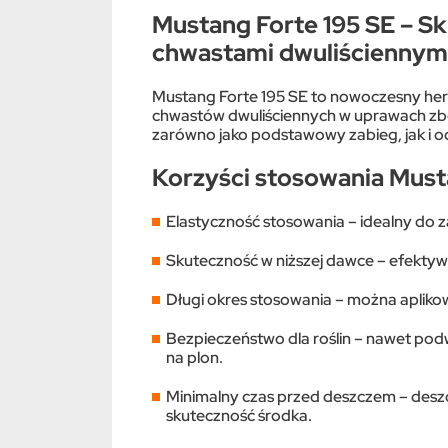
Mustang Forte 195 SE – S
chwastami dwuliściennym
Mustang Forte 195 SE to nowoczesny he
chwastów dwuliściennych w uprawach zbó
zarówno jako podstawowy zabieg, jak i 
Korzyści stosowania Must
Elastyczność stosowania – idealny d
Skuteczność w niższej dawce – efektywn
Długi okres stosowania – można aplikow
Bezpieczeństwo dla roślin – nawet po
na plon.
Minimalny czas przed deszczem – deszc
skuteczność środka.