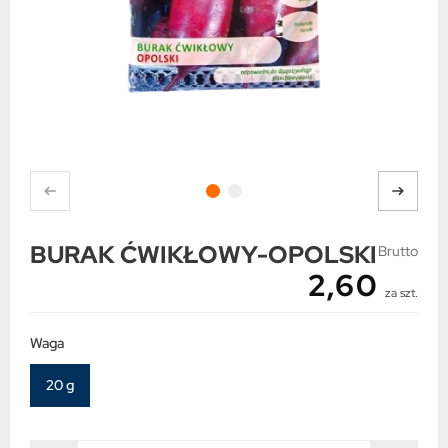
BURAK ĆWIKŁOWY-OPOLSKI
Brutto
2,60
za szt.
Waga
20 g