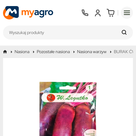
Nasiona
Pozostałe nasiona
Nasiona warzyw
BURAK ĆW