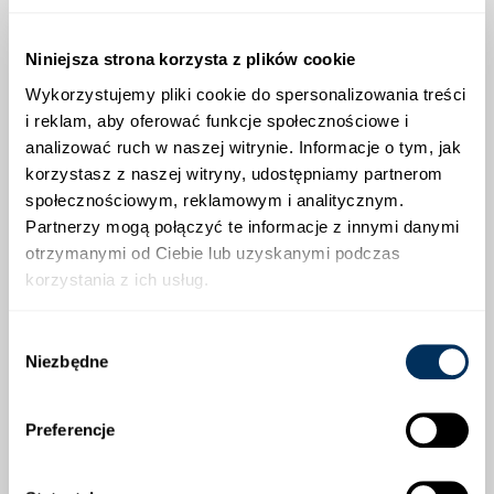
ceniona zarówno w uprawie amatorskiej,
jak i profesjonalnej.
Niniejsza strona korzysta z plików cookie
Wykorzystujemy pliki cookie do spersonalizowania treści
i reklam, aby oferować funkcje społecznościowe i
ZALECANA OBSADA
analizować ruch w naszej witrynie. Informacje o tym, jak
korzystasz z naszej witryny, udostępniamy partnerom
społecznościowym, reklamowym i analitycznym.
OPINIE O PRODUKCIE
Partnerzy mogą połączyć te informacje z innymi danymi
otrzymanymi od Ciebie lub uzyskanymi podczas
korzystania z ich usług.
Wybór
Niezbędne
zgody
KLIENCI, KTÓRZY ZAKUPILI TEN
Preferencje
PRODUKT, KUPILI RÓWNIEŻ: