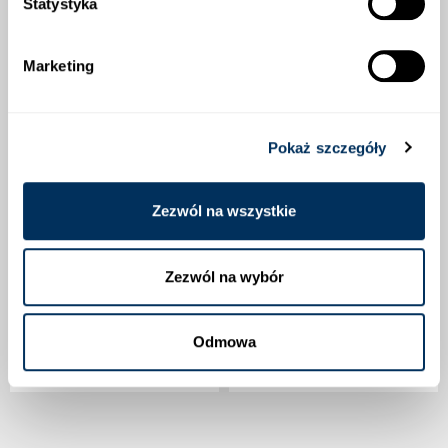
Statystyka
Marketing
Pokaż szczegóły
Zezwól na wszystkie
Zezwól na wybór
MALWA JEDNOROCZNA-
DYNIA ZWYCZAJNA CUKINIA-
SUMMER CARNIVAL
ASTRA POLKA
Odmowa
2,60 zł
2,90 zł
Dostępny
Dostępny