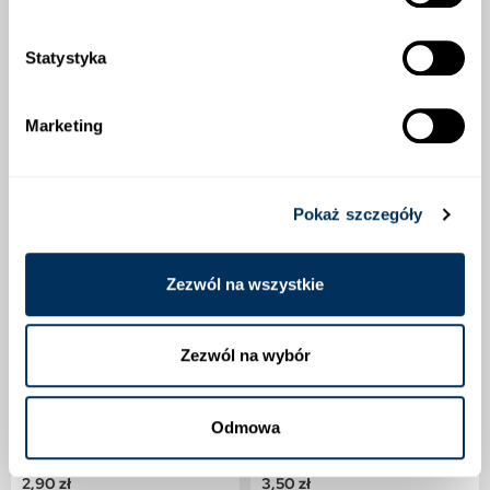
KLIENCI, KTÓRZY ZAKUPILI TEN
PRODUKT, KUPILI RÓWNIEŻ:
Statystyka
Marketing
Pokaż szczegóły
Zezwól na wszystkie
Zezwól na wybór
Odmowa
DYNIA ZWYCZAJNA CUKINIA-
POMIDOR WYSOKI-BLACK
ASTRA POLKA
CHERRY
2,90 zł
3,50 zł