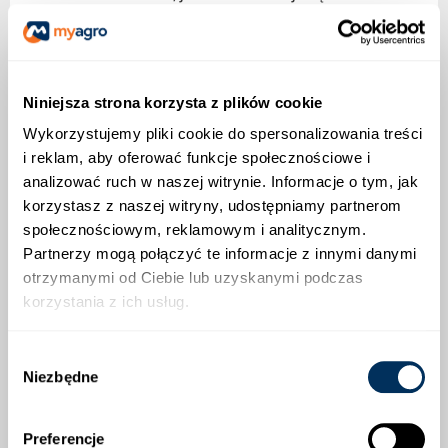
dłuższego przechowywania
Dzięki swojej szybkości wzrostu i
imponującym rozmiarom, cebula Ailsa
Craig jest idealnym wyborem dla
Niniejsza strona korzysta z plików cookie
ogrodników poszukujących wyjątkowej
Wykorzystujemy pliki cookie do spersonalizowania treści
odmiany do uprawy sezonowej.
i reklam, aby oferować funkcje społecznościowe i
analizować ruch w naszej witrynie. Informacje o tym, jak
korzystasz z naszej witryny, udostępniamy partnerom
ZALECANA OBSADA
społecznościowym, reklamowym i analitycznym.
Partnerzy mogą połączyć te informacje z innymi danymi
otrzymanymi od Ciebie lub uzyskanymi podczas
OPINIE O PRODUKCIE
korzystania z ich usług.
Wybór
Niezbędne
zgody
Preferencje