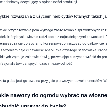
otechniczny decydujący o opłacalności produkcji.
ybkie rozwiązania z użyciem herbicydów totalnych takich j
ybkie przygotowanie pola wymaga zastosowania sprawdzonych rozw
dek, który błyskawicznie radzi sobie z najtrudniejszymi chwastami. Pr
zemieszcza się do systemu korzeniowego, niszcząc go całkowicie. 
b sadzeniem daje ci pewność absolutnie czystego stanowiska. Proc
ilnych zajmuje zaledwie chwilę, pozwalając ci szybko wrócić do pra
fesjonalistów ceniących czas i niezawodność.
sta gleba jest gotowa na przyjęcie pierwszych dawek minerałów. Wi
akie nawozy do ogrodu wybrać na wiosnę,
obudzić uprawy do życia?