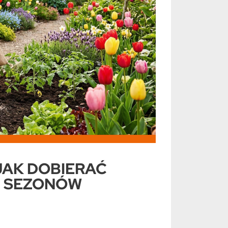
wybrać nasiona do
Wiosenne nawożenie upraw
du i uprawy
rolniczych w 2026 roku jak
dobrać optymalne dawki
namy od konkretów dla osób
Rozpoczęcie prac polowych
jących w polu. Czas to
wymaga znajomości aktualnych
ądz podczas sezonu
przepisów i oceny warunków
nego w 2026 roku.
pogodowych. Musisz połączyć...
dłowy...
Czytaj więcej
j więcej
JAK DOBIERAĆ
I SEZONÓW