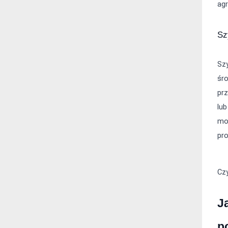
agr
Sz
Sz
śro
pr
lu
mob
pro
Czy
J
p