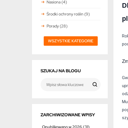
Nasiona (4)
D
Środki ochrony roślin (9)
p
Porady (28)
Ro
WSZYSTKIE KATEGORIE
po
Zm
SZUKAJ NA BLOGU
Gw
up
od
Mu
pog
ZARCHIWIZOWANE WPISY
szy
Opublikowano w 2026 (31)