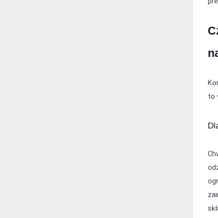
pr
C
n
Kon
to
Dl
Chw
odż
og
zai
sk