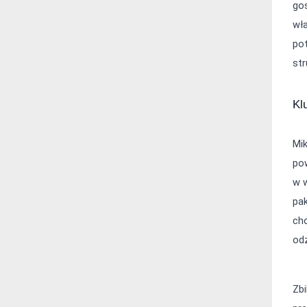
gos
wł
pot
str
Kl
Mik
pow
w 
pak
cho
odż
Zb