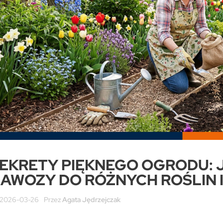
sze choroby roślin
Jak zwiększyć plony dzięki
Jak 
 jak im zapobiegać
odpowiedniemu nawożeniu
ogro
mat potrafi zaskoczyć
Rok 2026 stawia przed tobą
Zaczy
 sadowników nagłymi
wysokie wymagania
pracu
emperatur. Skrajne
agrotechniczne. Odpowiednie
pieni
ogodowe...
żywienie upraw bezpośrednio
siew
decyduje o...
Prawi
cej
Czytaj więcej
Czyta
EKRETY PIĘKNEGO OGRODU: 
AWOZY DO RÓŻNYCH ROŚLIN 
2026-03-26
Przez
Agata Jędrzejczak