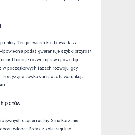
j
ośliny. Ten pierwiastek odpowiada za 
odpowiednia podaż gwarantuje szybki przyrost 
chmiast hamuje rozwój upraw i powoduje 
ie w początkowych fazach rozwoju, gdy 
. Precyzyjne dawkowanie azotu warunkuje 
ru.
ych plonów
ywnych części rośliny. Silne korzenie 
oru wilgoci. Potas z kolei reguluje 