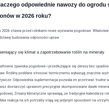
laczego odpowiednie nawozy do ogrodu 
lonów w 2026 roku?
k 2026 stawia przed rolnikami nowe wyzwania pogodowe. Właściwie
dstawę budowania odporności upraw.
ieniający się klimat a zapotrzebowanie roślin na minerały
ałtowne zjawiska pogodowe i przedłużające się okresy bez opadów
raw. Rośliny poddane stresowi termicznemu wykazują znacznie wyżs
żywcze. Odpowiednia suplementacja pozwala im przetrwać trudne wa
sisz dostarczyć uprawom precyzyjnie skomponowane dawki minerałó
odowej. Zmiany klimatyczne sprawiają, że tradycyjne kalendarze rol
bka reakcja na ich potrzeby stają się jedynym sposobem na utrzym