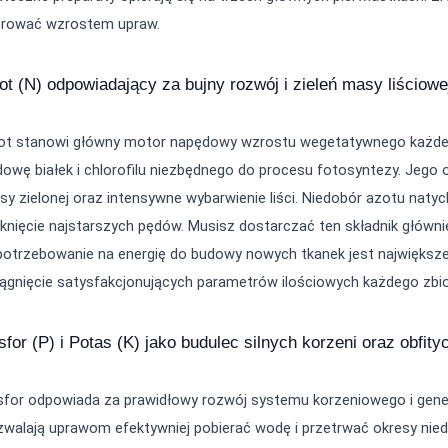
erować wzrostem upraw.
ot (N) odpowiadający za bujny rozwój i zieleń masy liściowe
ot stanowi główny motor napędowy wzrostu wegetatywnego każdej r
owę białek i chlorofilu niezbędnego do procesu fotosyntezy. Jego 
y zielonej oraz intensywne wybarwienie liści. Niedobór azotu naty
knięcie najstarszych pędów. Musisz dostarczać ten składnik główn
potrzebowanie na energię do budowy nowych tkanek jest największe
ągnięcie satysfakcjonujących parametrów ilościowych każdego zbio
sfor (P) i Potas (K) jako budulec silnych korzeni oraz obfit
for odpowiada za prawidłowy rozwój systemu korzeniowego i generat
walają uprawom efektywniej pobierać wodę i przetrwać okresy niedob