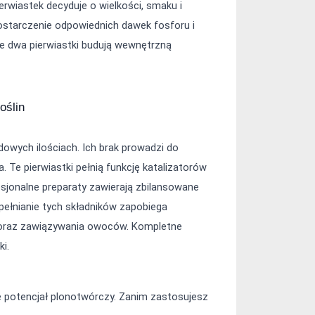
wiastek decyduje o wielkości, smaku i 
tarczenie odpowiednich dawek fosforu i 
e dwa pierwiastki budują wewnętrzną 
oślin
dowych ilościach. Ich brak prowadzi do 
Te pierwiastki pełnią funkcję katalizatorów 
onalne preparaty zawierają zbilansowane 
ełnianie tych składników zapobiega 
 oraz zawiązywania owoców. Kompletne 
i.
potencjał plonotwórczy. Zanim zastosujesz 