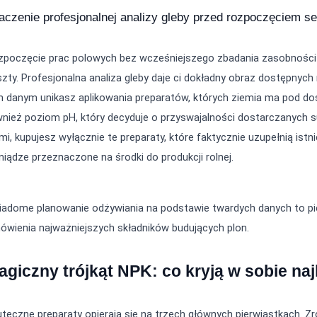
aczenie profesjonalnej analizy gleby przed rozpoczęciem s
zpoczęcie prac polowych bez wcześniejszego zbadania zasobności p
zty. Profesjonalna analiza gleby daje ci dokładny obraz dostępnyc
 danym unikasz aplikowania preparatów, których ziemia ma pod dos
nież poziom pH, który decyduje o przyswajalności dostarczanych su
mi, kupujesz wyłącznie te preparaty, które faktycznie uzupełnią istn
niądze przeznaczone na środki do produkcji rolnej.
iadome planowanie odżywiania na podstawie twardych danych to pie
ówienia najważniejszych składników budujących plon.
agiczny trójkąt NPK: co kryją w sobie n
teczne preparaty opierają się na trzech głównych pierwiastkach. Zro