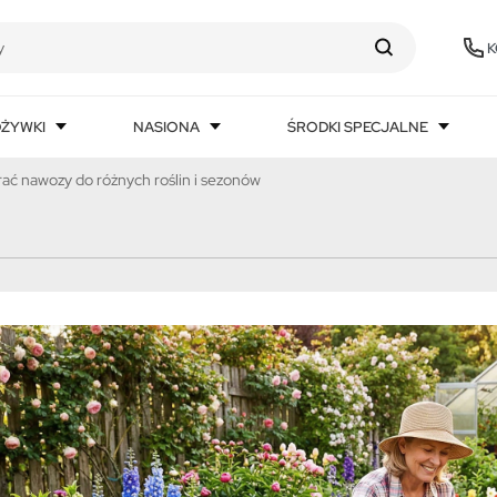
K
DŻYWKI
NASIONA
ŚRODKI SPECJALNE
rać nawozy do różnych roślin i sezonów