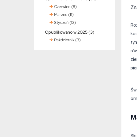
Czerwiec (8)
Zn
Marzec (11)
Styczeń (12)
Ro
Opublikowano w 2025 (3)
kos
Październik (3)
tym
rów
zie
pie
Św
om
M
Sku