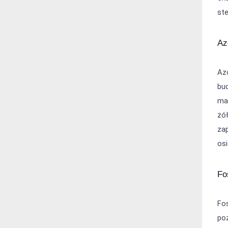
st
Az
Az
bud
mas
żół
za
osi
Fo
Fos
poz