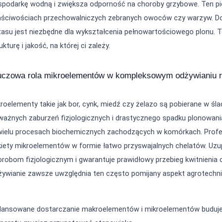
podarkę wodną i zwiększa odporność na choroby grzybowe. Ten pier
aściwościach przechowalniczych zebranych owoców czy warzyw. Dos
asu jest niezbędne dla wykształcenia pełnowartościowego plonu. T
ukturę i jakość, na której ci zależy.
uczowa rola mikroelementów w kompleksowym odżywianiu r
roelementy takie jak bor, cynk, miedź czy żelazo są pobierane w śla
ażnych zaburzeń fizjologicznych i drastycznego spadku plonowania. 
wielu procesach biochemicznych zachodzących w komórkach. Profesj
iety mikroelementów w formie łatwo przyswajalnych chelatów. Uzup
robom fizjologicznym i gwarantuje prawidłowy przebieg kwitnienia
ywianie zawsze uwzględnia ten często pomijany aspekt agrotechnik
ilansowane dostarczanie makroelementów i mikroelementów buduje 