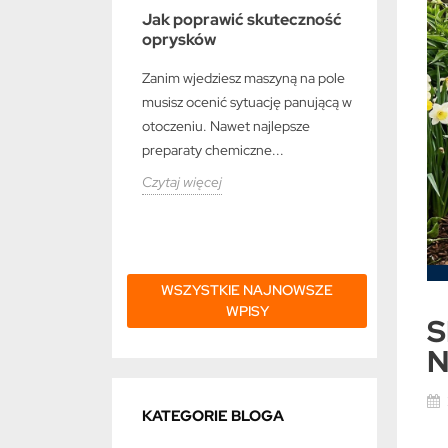
kcesoria, które
Jak poprawić skuteczność
Najczęst
at
oprysków
w maju i
 powinien mieć
e
Zanim wjedziesz maszyną na pole
Majowy kli
musisz ocenić sytuację panującą w
rolników i
e wymagają
otoczeniu. Nawet najlepsze
zmianami t
podejścia do
preparaty chemiczne...
warunki p
 właściwego
Czytaj więcej
Czytaj wię
e o strukturze
WSZYSTKIE NAJNOWSZE
WPISY
S
N
KATEGORIE BLOGA