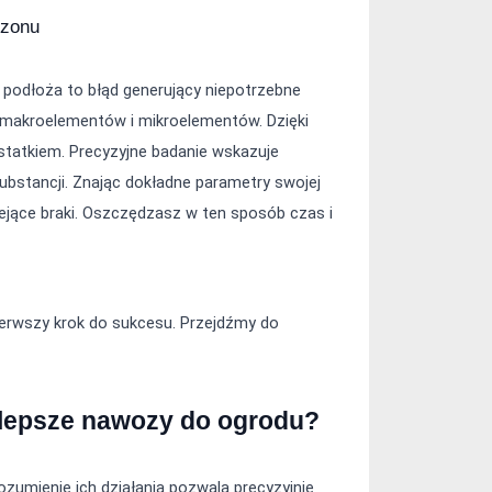
ezonu
odłoża to błąd generujący niepotrzebne 
h makroelementów i mikroelementów. Dzięki 
tatkiem. Precyzyjne badanie wskazuje 
bstancji. Znając dokładne parametry swojej 
iejące braki. Oszczędzasz w ten sposób czas i 
rwszy krok do sukcesu. Przejdźmy do 
ajlepsze nawozy do ogrodu?
zumienie ich działania pozwala precyzyjnie 