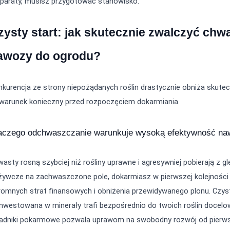
eparaty, musisz przygotować stanowisko.
zysty start: jak skutecznie zwalczyć chw
awozy do ogrodu?
kurencja ze strony niepożądanych roślin drastycznie obniża skutec
 warunek konieczny przed rozpoczęciem dokarmiania.
aczego odchwaszczanie warunkuje wysoką efektywność na
asty rosną szybciej niż rośliny uprawne i agresywniej pobierają z gl
ywcze na zachwaszczone pole, dokarmiasz w pierwszej kolejności n
romnych strat finansowych i obniżenia przewidywanego plonu. Czys
nwestowana w minerały trafi bezpośrednio do twoich roślin docelowy
ładniki pokarmowe pozwala uprawom na swobodny rozwój od pierwsz