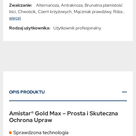
Rzepak ozimy, Rzepik ozimy, Soja, Słonecznik, Żyto jare, Żyto
Zwalczanie:
Alternarioza, Antraknoza, Brunatna plamistość
ozime
liści, Chwościk, Czerń krzyżowych, Mączniak prawdziwy, Rdza
brunatna, Rdza brunatna pszenicy, Rdza żółta, Rizoktonioza,
więcej
Septorioza liści, Septorioza paskowana liści, Sucha zgnilizna,
Rodzaj użytkownika:
Użytkownik profesjonalny
Sucha zgnilizna kapustnych, Zgnilizna twardzikowa
OPIS PRODUKTU
Amistar® Gold Max – Prosta i Skuteczna
Ochrona Upraw
Sprawdzona technologia