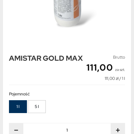
AMISTAR GOLD MAX
Brutto
111,00
za szt.
111,00 zł / 1 l
Pojemność
1 l
5 l
−
+