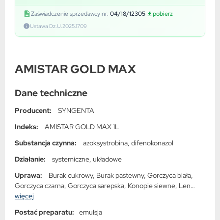
Zaświadczenie sprzedawcy nr:
04/18/12305
pobierz
Ustawa Dz.U.2025.1709
AMISTAR GOLD MAX
Dane techniczne
Producent:
SYNGENTA
Indeks:
AMISTAR GOLD MAX 1L
Substancja czynna:
azoksystrobina, difenokonazol
Działanie:
systemiczne, układowe
Uprawa:
Burak cukrowy, Burak pastewny, Gorczyca biała,
Gorczyca czarna, Gorczyca sarepska, Konopie siewne, Len
zwyczajny, Lnianka siewna jara, Mak lekarski, Pszenica jara,
więcej
Pszenica orkisz, Pszenica ozima, Pszenica twarda jara, Pszenica
Postać preparatu:
emulsja
twarda ozima, Pszenżyto jare, Pszenżyto ozime, Rzepak jary,