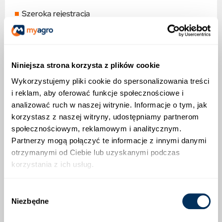
Szeroka rejestracja
Wygoda stosowania
Nowoczesna ochrona fungicydowa – działa zarówno
Niniejsza strona korzysta z plików cookie
zapobiegawczo, jak i interwencyjnie
Wykorzystujemy pliki cookie do spersonalizowania treści
Dwa składniki aktywne – difenokonazol (125 g/l) +
i reklam, aby oferować funkcje społecznościowe i
azoksystrobina (125 g/l)
analizować ruch w naszej witrynie. Informacje o tym, jak
korzystasz z naszej witryny, udostępniamy partnerom
Szerokie zastosowanie – rzepak, burak cukrowy,
słonecznik, soja i wiele innych upraw
społecznościowym, reklamowym i analitycznym.
Partnerzy mogą połączyć te informacje z innymi danymi
Łatwość stosowania – jedna dawka: 1 l/ha
otrzymanymi od Ciebie lub uzyskanymi podczas
korzystania z ich usług.
Jak działa Amistar® Gold Max?
Difenokonazol – szybko przenika do rośliny, zapewnia
Wybór
długotrwałą ochronę
Niezbędne
zgody
Azoksystrobina – tworzy barierę ochronną i