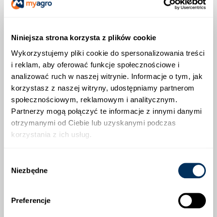
Odpowiedni do opryskiwaczy polowych,
sadowniczych i ręcznych
Zastosowanie w uprawach: Botrefin
Niniejsza strona korzysta z plików cookie
znajduje zastosowanie w ochronie:
Wykorzystujemy pliki cookie do spersonalizowania treści
i reklam, aby oferować funkcje społecznościowe i
Truskawek
analizować ruch w naszej witrynie. Informacje o tym, jak
Malin
korzystasz z naszej witryny, udostępniamy partnerom
społecznościowym, reklamowym i analitycznym.
Pomidorów (również pod osłonami i w szklarniach)
Partnerzy mogą połączyć te informacje z innymi danymi
otrzymanymi od Ciebie lub uzyskanymi podczas
Fasoli i grochu
korzystania z ich usług.
Roślin sadowniczych i warzyw korzeniowych
Roślin ozdobnych, zielarskich i leśnych
Wybór
Niezbędne
zgody
Okresy karencji:
Truskawka: 3 dni
Preferencje