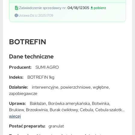
Zaświadczenie sprzedawcy nr:
04/18/12305
pobierz
Ustawa Dz.U.2025.1709
BOTREFIN
Dane techniczne
Producent:
SUMI AGRO
Indeks:
BOTREFIN 1kg
Działanie:
interwencyjne, powierzchniowe, wgłębne,
zapobiegawcze
Uprawa:
Bakłażan, Borówka amerykańska, Botwinka,
Brukiew, Brzoskwinia, Burak ćwikłowy, Cebula, Cebula szalotka,
Chrzan, Cukinia, Cykoria, Czereśnia, Fasola szparagowa, Fasola
więcej
uprawiana na świeże nasiona, Groch, Groch zielony, Grusza,
Postać preparatu:
granulat
Jeżyna, Malina, Marchew, Morela, Nektarynka, Ogórek,