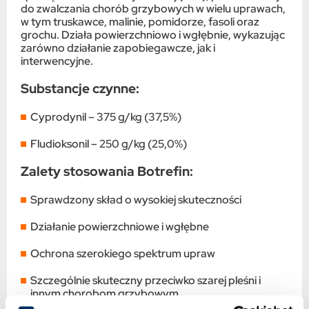
do zwalczania chorób grzybowych w wielu uprawach,
w tym truskawce, malinie, pomidorze, fasoli oraz
grochu. Działa powierzchniowo i wgłębnie, wykazując
zarówno działanie zapobiegawcze, jak i
interwencyjne.
Substancje czynne:
Cyprodynil – 375 g/kg (37,5%)
Fludioksonil – 250 g/kg (25,0%)
Zalety stosowania Botrefin:
Sprawdzony skład o wysokiej skuteczności
Działanie powierzchniowe i wgłębne
Ochrona szerokiego spektrum upraw
Szczególnie skuteczny przeciwko szarej pleśni i
innym chorobom grzybowym