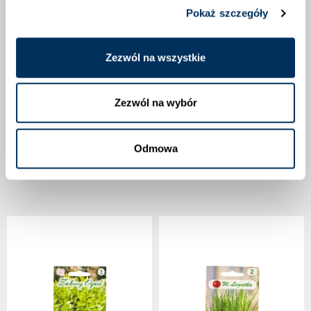
Pokaż szczegóły
OPINIE O PRODUKCIE
Zezwól na wszystkie
Zezwól na wybór
10 INNYCH PRODUKTÓW W TEJ
Odmowa
SAMEJ KATEGORII: