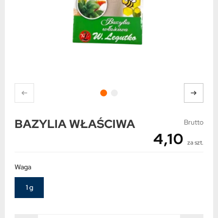
BAZYLIA WŁAŚCIWA
Brutto
4,10
za szt.
Waga
1 g