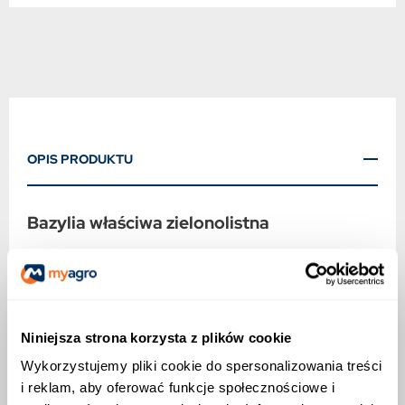
OPIS PRODUKTU
Bazylia właściwa zielonolistna
Jednoroczna roślina o wysokości około 50 cm,
ceniona za intensywny aromat i szerokie
zastosowanie kulinarne.
Zastosowanie:
Niniejsza strona korzysta z plików cookie
Liście: zbierane w czasie kwitnienia,
Wykorzystujemy pliki cookie do spersonalizowania treści
wykorzystywane świeże i suszone.
i reklam, aby oferować funkcje społecznościowe i