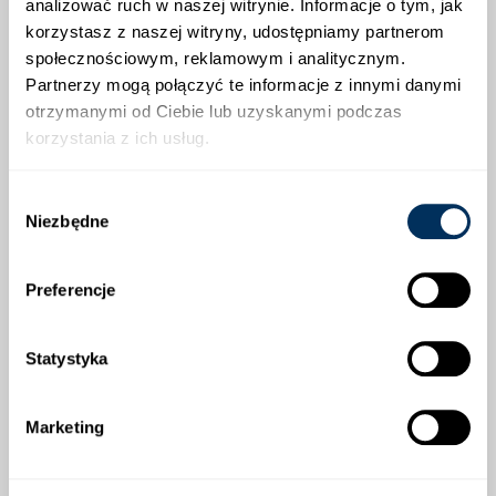
analizować ruch w naszej witrynie. Informacje o tym, jak
Świeże liście: doskonałe do kiszenia ogórków.
korzystasz z naszej witryny, udostępniamy partnerom
społecznościowym, reklamowym i analitycznym.
Suszone liście: dodatek do sałatek, twarogu, sosów,
zapiekanek, mięs i ryb.
Partnerzy mogą połączyć te informacje z innymi danymi
otrzymanymi od Ciebie lub uzyskanymi podczas
Kuchnia śródziemnomorska: składnik pesto, sałatek
korzystania z ich usług.
i dań z pomidorami.
Właściwości zdrowotne:
Wybór
Niezbędne
zgody
Wspomaga trawienie.
Napar z liści łagodzi kaszel i wspiera leczenie
Preferencje
zapaleniu dróg moczowych.
Bazylia zielonolistna to niezastąpiona przyprawa w
Statystyka
kuchni i naturalny środek wspomagający zdrowie!
Marketing
ZALECANA OBSADA