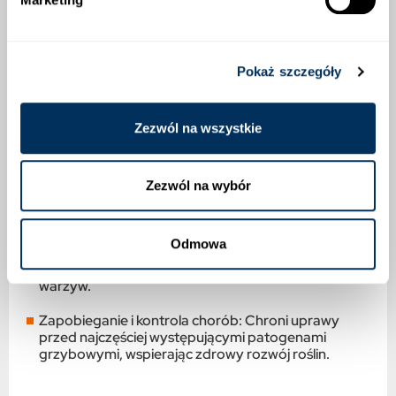
Szparag – brak karencji.
Fasola – 7 dni.
Pokaż szczegóły
Kalafior, brokuł – 14 dni.
Zezwól na wszystkie
Pomidor – 3 dni.
Korzyści ze Stosowania Tazer 250 SC
Zezwól na wybór
Wysoka skuteczność: Skutecznie zwalcza szerokie
spektrum chorób grzybowych.
Odmowa
Wszechstronność: Przeznaczony do ochrony
różnych rodzajów upraw, zarówno zbóż, jak i
warzyw.
Zapobieganie i kontrola chorób: Chroni uprawy
przed najczęściej występującymi patogenami
grzybowymi, wspierając zdrowy rozwój roślin.