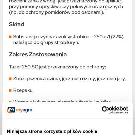
rozcieńczania z wodą i jest przeznaczony do aplikacji
przy pomocy opryskiwaczy polowych oraz ręcznych
(np. do ochrony pomidorów pod osłonami).
Skład
Substancja czynna: azoksystrobina – 250 g/l (22%),
należąca do grupy strobiluryn.
Zakres Zastosowania
Tazer 250 SC jest przeznaczony do ochrony:
Zbóż: pszenica ozima, jęczmień ozimy, jęczmień jary,
Rzepaku,
Warzyw: kukurydza, ziemniak, fasola, kalafior,
szparagi, brokuły, pomidory pod osłonami.
Zwalczane Choroby
Niniejsza strona korzysta z plików cookie
Zboża: mączniak prawdziwy, rdza brunatna, rdza