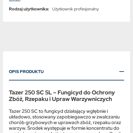
pomidora, Mączniak prawdziwy zbóż i traw, Opadzina
Rodzaj użytkownika:
Użytkownik profesjonalny
modrzewia, Osutka sosny, Plamistość liści, Plamistość siatkowa
jęczmienia, Purpurowa plamistość pędów, Rdza, Rdza brunatna
pszenicy, Rdza karłowa, Rizoktonioza, Rynchosporioza zbóż,
Septorioza paskowana liści, Septorioza plew, Sucha zgnilizna
kapustnych, Szara pleśń, Zaraza ziemniaka, Zgnilizna
twardzikowa, Żółta plamistość liści
OPIS PRODUKTU
Tazer 250 SC 5L – Fungicyd do Ochrony
Zbóż, Rzepaku i Upraw Warzywniczych
Tazer 250 SC to fungicyd działający wgłębnie i
układowo, stosowany zapobiegawczo w zwalczaniu
chorób grzybowych w uprawach zbóż, rzepaku oraz
warzyw. Środek występuje w formie koncentratu do