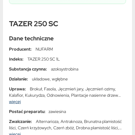
TAZER 250 SC
Dane techniczne
Producent:
NUFARM
Indeks:
TAZER 250 SC 1L
Substancja czynna:
azoksystrobina
Działanie:
układowe, wgłębne
Uprawa:
Brokuł, Fasola, Jęczmień jary, Jęczmień ozimy,
Kalafior, Kukurydza, Odnowienia, Plantacje nasienne drzew
leśnych, Pomidor pod osłonami, Pszenica ozima, Rośliny
więcej
szkółkarskie leśne, Rzepak ozimy, Szparagi, Zalesienia, Ziemniak
Postać preparatu:
zawiesina
Zwalczanie:
Alternarioza, Antraknoza, Brunatna plamistość
liści, Czerń krzyżowych, Czerń zbóż, Drobna plamistość liści,
Fuzarioza kłosów, Mączniak prawdziwy, Mączniak prawdziwy
więcej