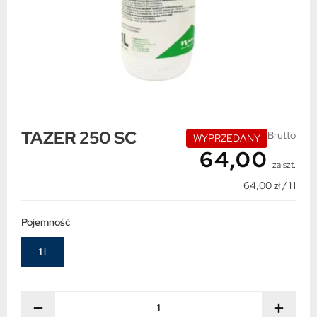
TAZER 250 SC
Brutto
WYPRZEDANY
64,00
za szt.
64,00 zł / 1 l
Pojemność
1 l
−
+