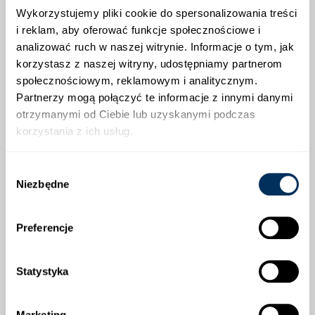
karłowa jęczmienia, septorioza liści i plew, fuzarioza
Wykorzystujemy pliki cookie do spersonalizowania treści
kłosów, brunatna plamistość liści, plamistość
i reklam, aby oferować funkcje społecznościowe i
siatkowa jęczmienia, rynchosporioza, czerń zbóż.
analizować ruch w naszej witrynie. Informacje o tym, jak
Rzepak: czerń krzyżowych, szara pleśń, sucha
korzystasz z naszej witryny, udostępniamy partnerom
zgnilizna kapustnych, zgnilizna twardzikowa.
społecznościowym, reklamowym i analitycznym.
Partnerzy mogą połączyć te informacje z innymi danymi
Warzywa: żółta i drobna plamistość liści kukurydzy,
rizoktonioza ziemniaka, rdza szparaga, purpurowa
otrzymanymi od Ciebie lub uzyskanymi podczas
plamistość pędów, antraknoza fasoli, zaraza
korzystania z ich usług.
ziemniaka, alternarioza.
Okres Karencji
Wybór
Niezbędne
zgody
Zboża: pszenica ozima, jęczmień ozimy, jęczmień
jary – 35 dni.
Preferencje
Rzepak ozimy – 21 dni.
Kukurydza – brak karencji.
Statystyka
Ziemniak – oprysk nalistny – 7 dni, oprysk w bruzdę
– brak karencji.
Marketing