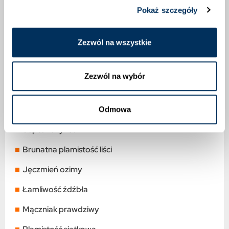
chłodne, wilgotne wiosny w Polsce.
Pokaż szczegóły
Spektrum działania – zwalczane choroby
Zezwól na wszystkie
Pszenica ozima
Łamliwość źdźbła
Zezwól na wybór
Fuzaryjna zgorzel podstawy źdźbła
Mączniak prawdziwy
Odmowa
Septoriozy liści
Brunatna plamistość liści
Jęczmień ozimy
Łamliwość źdźbła
Mączniak prawdziwy