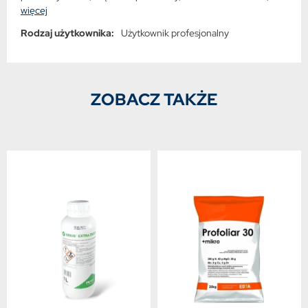
więcej
Rynchosporioza zbóż, Septorioza liści, Łamliwość źdźbła
Rodzaj użytkownika:
Użytkownik profesjonalny
ZOBACZ TAKŻE