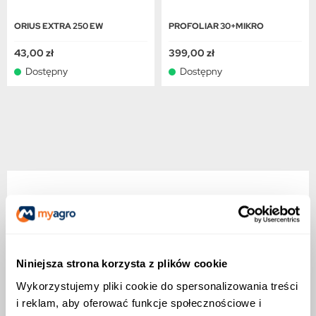
ORIUS EXTRA 250 EW
PROFOLIAR 30+MIKRO
43,00 zł
399,00 zł
Dostępny
Dostępny
OPIS PRODUKTU
Niniejsza strona korzysta z plików cookie
Unix® 75 WG – Skuteczna Ochrona Twoich
Zbóż od Samego Startu
Wykorzystujemy pliki cookie do spersonalizowania treści
i reklam, aby oferować funkcje społecznościowe i
Najlepszy wybór na zabieg T1