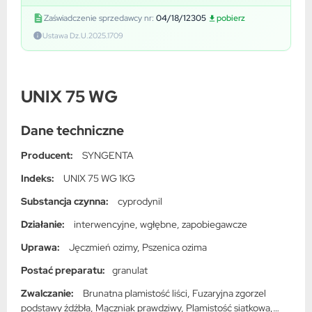
Zaświadczenie sprzedawcy nr:
04/18/12305
pobierz
Ustawa Dz.U.2025.1709
UNIX 75 WG
Dane techniczne
Producent:
SYNGENTA
Indeks:
UNIX 75 WG 1KG
Substancja czynna:
cyprodynil
Działanie:
interwencyjne, wgłębne, zapobiegawcze
Uprawa:
Jęczmień ozimy, Pszenica ozima
Postać preparatu:
granulat
Zwalczanie:
Brunatna plamistość liści, Fuzaryjna zgorzel
podstawy źdźbła, Mączniak prawdziwy, Plamistość siatkowa,